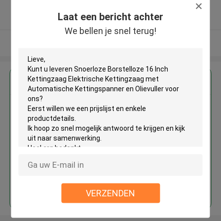
5.0
Laat een bericht achter
Geverifieerde Leverancier
We bellen je snel terug!
Bekijk meer
Krijg de beste prijs voor
Snoerloze Borstelloze 16 Inch
Kettingzaag Elektrische
Kettingzaag met Automatische
Kettingspanner en Olievuller
Doorgaan
VERZENDEN