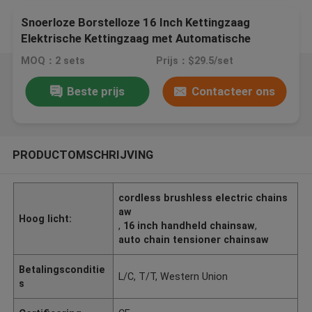
Snoerloze Borstelloze 16 Inch Kettingzaag
Elektrische Kettingzaag met Automatische
Kettingspanner en Olievuller
MOQ：2 sets
Prijs：$29.5/set
Beste prijs
Contacteer ons
PRODUCTOMSCHRIJVING
cordless brushless electric chains
aw
Hoog licht:
,
16 inch handheld chainsaw
,
auto chain tensioner chainsaw
Betalingsconditie
L/C, T/T, Western Union
s