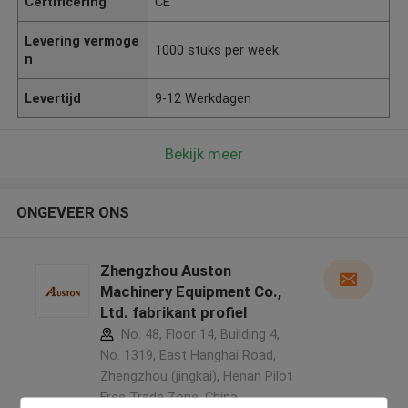
Certificering
CE
Levering vermoge
1000 stuks per week
n
Levertijd
9-12 Werkdagen
Bekijk meer
ONGEVEER ONS
Zhengzhou Auston
Machinery Equipment Co.,
Ltd. fabrikant profiel
No. 48, Floor 14, Building 4,
No. 1319, East Hanghai Road,
Zhengzhou (jingkai), Henan Pilot
Free Trade Zone ,China