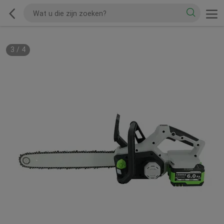
3
/
4