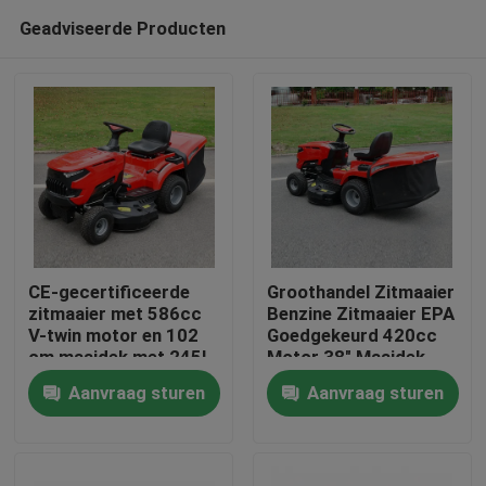
Geadviseerde Producten
CE-gecertificeerde
Groothandel Zitmaaier
zitmaaier met 586cc
Benzine Zitmaaier EPA
V-twin motor en 102
Goedgekeurd 420cc
Thuis
cm maaidek met 245L
Motor 38" Maaidek
grasopvangbak
Grasmaaier Tractor
Aanvraag sturen
Aanvraag sturen
OEM Ondersteuning
Producten
Video's