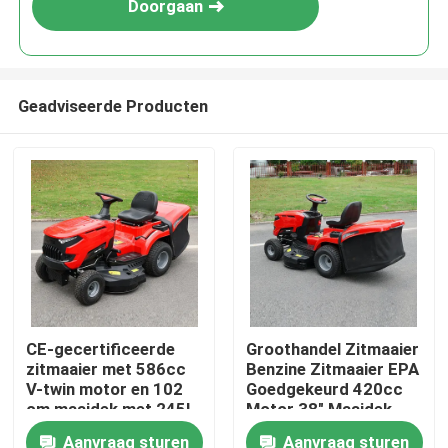
Doorgaan
Geadviseerde Producten
Thuis
CE-gecertificeerde
Groothandel Zitmaaier
zitmaaier met 586cc
Benzine Zitmaaier EPA
Producten
V-twin motor en 102
Goedgekeurd 420cc
cm maaidek met 245L
Motor 38" Maaidek
grasopvangbak
Grasmaaier Tractor
Aanvraag sturen
Aanvraag sturen
Video's