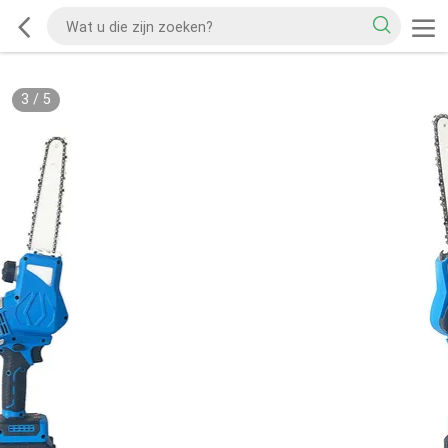
3
/
5