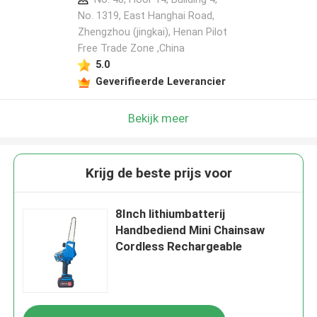
No. 1319, East Hanghai Road,
Zhengzhou (jingkai), Henan Pilot
Free Trade Zone ,China
Laat een bericht achter
5.0
We bellen je snel terug!
Geverifieerde Leverancier
Bekijk meer
Krijg de beste prijs voor
8Inch lithiumbatterij
Handbediend Mini Chainsaw
Cordless Rechargeable
VERZENDEN