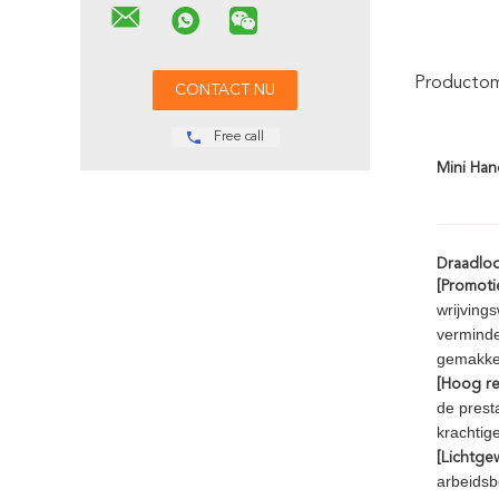
Productoms
Free call
Mini Han
Draadlo
[Promoti
wrijving
verminde
gemakkel
[Hoog r
de prest
krachtig
[Lichtge
arbeidsb