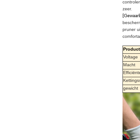
controler
zeer.
[Gewaarb
bescherm
pruner u
comforta
Produc
Voltage
Macht
Efficiën
Kettings
gewicht