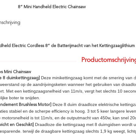
8“ Mini Handheld Electric Chainsaw
chrijving
dheld Electric Cordless 8“ de Batterijmacht van het Kettingzaaglithiu
Productomschrijvin
os
Mini Chainsaw
Deze minikettingzaag komt met de smering van
e 8 duimkettingzaag]
sweerstand op de aandrijvingsketen wanneer het gebruiken van draadlo
rt. Met een kettingzaagsnelheid van 11m/s, vergt het slechts 10 sec
ijke boter te snijden.
Deze 8 duim draadloze elektrische kettingza
endement Brushless Motor]
aties stabiel en de scherpe efficiency is hoog. 3 tot 5 keer langere lev
e motorsnelheid is tot 11m/s, en de outputmacht van 450w, kan snel 20c
Draadloze die kettingzaag met 8 duimgidsen wordt u
wicht en Geschikt]
esparende. terwijl de draagbare kettingzaag slechts 1,9 kg weegt, lichtg