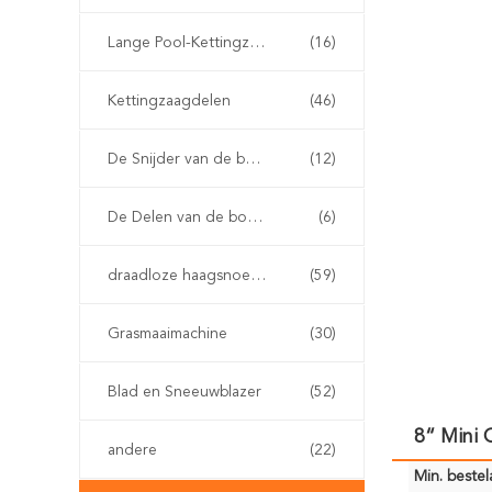
Lange Pool-Kettingzaag
(16)
Kettingzaagdelen
(46)
De Snijder van de benzineborstel
(12)
De Delen van de borstelsnijder
(6)
draadloze haagsnoeischaar
(59)
Grasmaaimachine
(30)
Blad en Sneeuwblazer
(52)
8“ Mini 
andere
(22)
Min. bestela