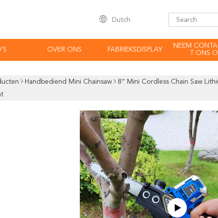
Dutch
NEEM CONTA
'S
OVER ONS
FABRIEKSDISPLAY
T ONS O
ducten
Handbediend Mini Chainsaw
8“ Mini Cordless Chain Saw Lit
ht