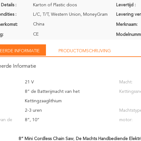
Details :
Karton of Plastic doos
Levertijd :
ndities :
L/C, T/T, Western Union, MoneyGram
Levering ve
China
herkomst:
Merknaam:
CE
g:
Modelnumm
EERDE INFORMATIE
PRODUCTOMSCHRIJVING
eerde Informatie
21 V
Macht:
8“ de Batterijmacht van het
Kettingssn
Kettingzaaglithium
2-3 uren
Machtstyp
van de
8“, 10“
motor:
8“ Mini Cordless Chain Saw
,
De Machts Handbediende Elektris