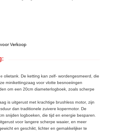
m voor Verkoop
g:
olietank. De ketting kan zelf- wordengesmeerd, die
de
ze minikettingzaag voor vlotte besnoeiingen
onden om een 20cm diameterlogboek, zoals scherpe
ag is uitgerust met krachtige brushless motor, zijn
ensduur dan traditionele zuivere kopermotor. De
m snijden logboeken, die tijd en energie besparen.
itgerust voor langere scherpe waaier, en meer
ewicht en geschikt, lichter en gemakkelijker te