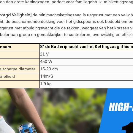
en dan grote kettingzagen, perfect voor familiegebruik. minikettingzaag 
de minimachtskettingzaag is uitgerust met een veiligh
orgd Veiligheid]
t. de beschermende dekking voor het gidsspoor is ook bedoeld om onge
itgerust met afbuigingswacht die de takken, weggaat van het krassen 
beler aan greep en gemakkelijker te controleren, evenwichtig en efficië
tnaam
8“ de Batterijmacht van het Kettingzaaglithium
21 V
450 W
te scherpe diameter
15-20 cm
snelheid
14m/S
1,9 kg