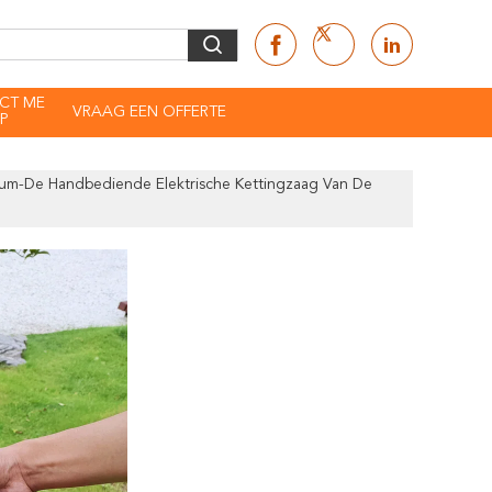
CT ME
VRAAG EEN OFFERTE
P
hium-De Handbediende Elektrische Kettingzaag Van De