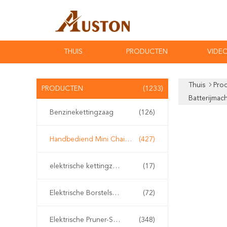
THUIS
PRODUCTEN
VIDEO
Thuis
Pro
PRODUCTEN
(1233)
Batterijmac
Benzinekettingzaag
(126)
Handbediend Mini Chainsaw
(427)
elektrische kettingzaag
(17)
Elektrische Borstelsnijder
(72)
Elektrische Pruner-Scharen
(348)