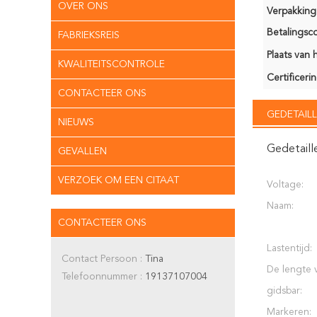
OVER ONS
Verpakking 
Betalingsco
FABRIEKSREIS
Plaats van 
KWALITEITSCONTROLE
Certificerin
CONTACTEER ONS
GEDETAILL
NIEUWS
Gedetaill
GEVALLEN
VERZOEK OM EEN CITAAT
Voltage:
Naam:
CONTACTEER ONS
Lastentijd:
Contact Persoon :
Tina
De lengte 
Telefoonnummer :
19137107004
gidsbar:
Markeren: