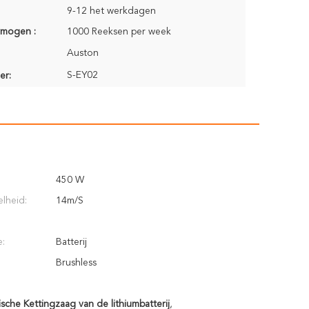
9-12 het werkdagen
rmogen :
1000 Reeksen per week
Auston
S-EY02
er:
450 W
elheid:
14m/S
e:
Batterij
Brushless
che Kettingzaag van de lithiumbatterij
,