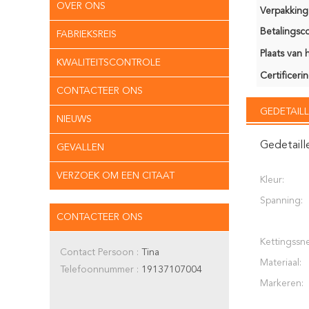
OVER ONS
Verpakking 
Betalingsco
FABRIEKSREIS
Plaats van 
KWALITEITSCONTROLE
Certificerin
CONTACTEER ONS
GEDETAILL
NIEUWS
Gedetaill
GEVALLEN
VERZOEK OM EEN CITAAT
Kleur:
Spanning:
CONTACTEER ONS
Kettingssne
Contact Persoon :
Tina
Materiaal:
Telefoonnummer :
19137107004
Markeren: