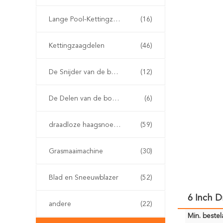
Lange Pool-Kettingzaag
(16)
Kettingzaagdelen
(46)
De Snijder van de benzineborstel
(12)
De Delen van de borstelsnijder
(6)
draadloze haagsnoeischaar
(59)
Grasmaaimachine
(30)
Blad en Sneeuwblazer
(52)
6 Inch D
andere
(22)
Min. bestela