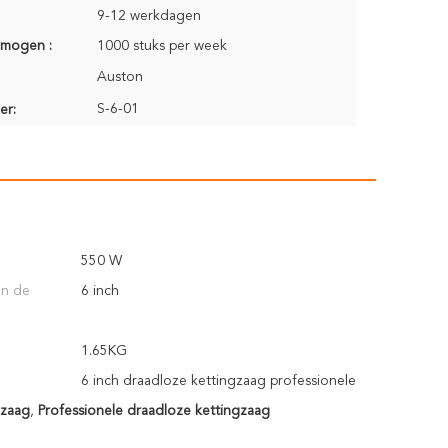
9-12 werkdagen
rmogen :
1000 stuks per week
Auston
S-6-01
er:
550 W
an de
6 inch
1.65KG
6 inch draadloze kettingzaag professionele
gzaag
,
Professionele draadloze kettingzaag