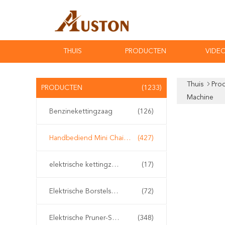
THUIS
PRODUCTEN
VIDEO
Thuis
Pro
PRODUCTEN
(1233)
Machine
Benzinekettingzaag
(126)
Handbediend Mini Chainsaw
(427)
elektrische kettingzaag
(17)
Elektrische Borstelsnijder
(72)
Elektrische Pruner-Scharen
(348)