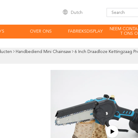
Dutch
NEEM CONTA
'S
OVER ONS
FABRIEKSDISPLAY
T ONS O
ducten
Handbediend Mini Chainsaw
6 Inch Draadloze Kettingzaag Pr