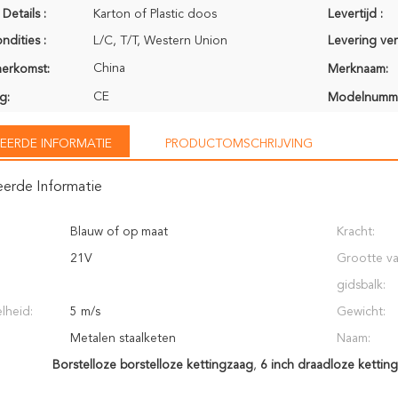
Details :
Karton of Plastic doos
Levertijd :
ndities :
L/C, T/T, Western Union
Levering ve
China
herkomst:
Merknaam:
CE
g:
Modelnumm
EERDE INFORMATIE
PRODUCTOMSCHRIJVING
eerde Informatie
Blauw of op maat
Kracht:
21V
Grootte v
gidsbalk:
lheid:
5 m/s
Gewicht:
Metalen staalketen
Naam:
Borstelloze borstelloze kettingzaag
,
6 inch draadloze kettin