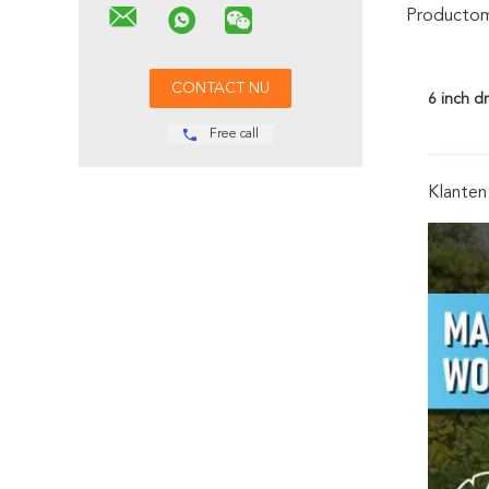
Productoms
6 inch d
Free call
Klanten