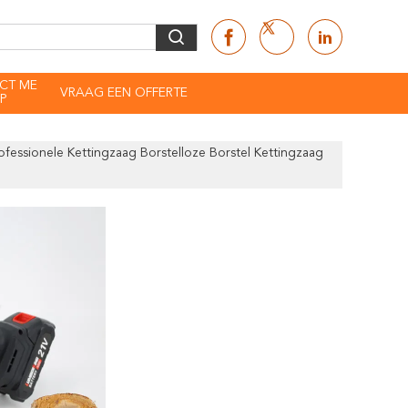
CT ME
VRAAG EEN OFFERTE
P
ofessionele Kettingzaag Borstelloze Borstel Kettingzaag