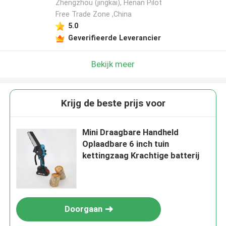
Zhengzhou (jingkai), Henan Pilot
Free Trade Zone ,China
Laat een bericht achter
5.0
Geverifieerde Leverancier
We bellen je snel terug!
Bekijk meer
Krijg de beste prijs voor
Mini Draagbare Handheld
Oplaadbare 6 inch tuin
kettingzaag Krachtige batterij
VERZENDEN
Doorgaan