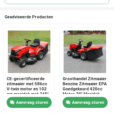
Geadviseerde Producten
CE-gecertificeerde
Groothandel Zitmaaier
Thuis
zitmaaier met 586cc
Benzine Zitmaaier EPA
V-twin motor en 102
Goedgekeurd 420cc
cm maaidek met 245L
Motor 38" Maaidek
Producten
grasopvangbak
Grasmaaier Tractor
Aanvraag sturen
Aanvraag sturen
OEM Ondersteuning
Video's