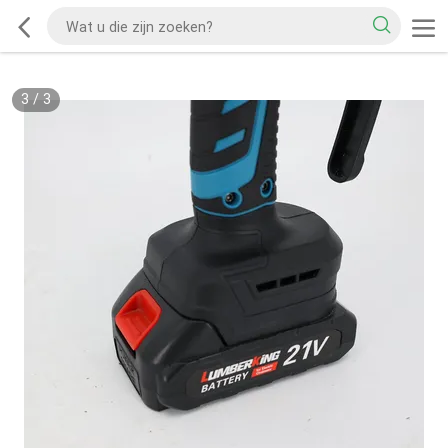
3
/
3