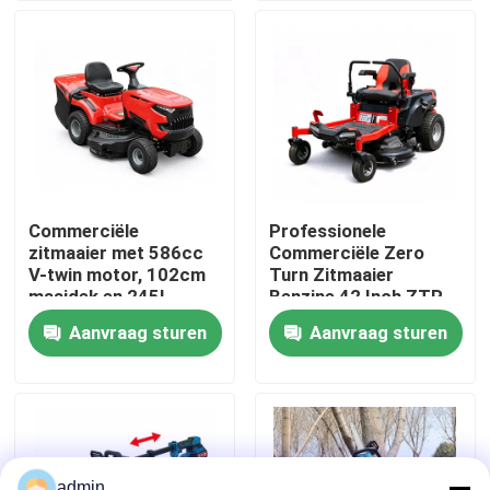
Over ons
fabrieksdisplay
Neem contact met ons op
Commerciële
Professionele
zitmaaier met 586cc
Commerciële Zero
Vraag een offerte
V-twin motor, 102cm
Turn Zitmaaier
maaidek en 245L
Benzine 42 Inch ZTR
grasopvangzak
Maaier
Aanvraag sturen
Aanvraag sturen
Benzinekettingzaag
Handbediend Mini Chainsaw
elektrische kettingzaag
admin