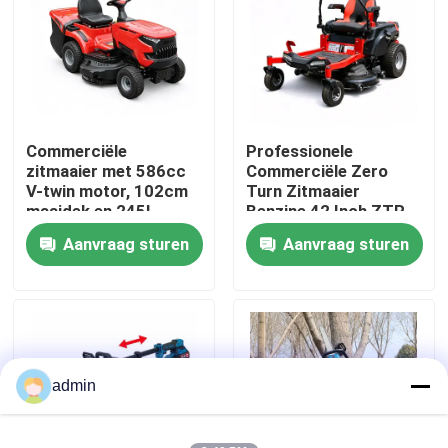
Over ons
fabrieksdisplay
Commerciële
Professionele
zitmaaier met 586cc
Commerciële Zero
Neem contact met ons op
V-twin motor, 102cm
Turn Zitmaaier
maaidek en 245L
Benzine 42 Inch ZTR
grasopvangzak
Maaier
Aanvraag sturen
Aanvraag sturen
Vraag een offerte
Benzinekettingzaag
Handbediend Mini Chainsaw
admin
elektrische kettingzaag