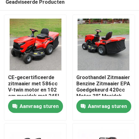
Geadviseerde Producten
CE-gecertificeerde
Groothandel Zitmaaier
zitmaaier met 586cc
Benzine Zitmaaier EPA
V-twin motor en 102
Goedgekeurd 420cc
cm maaidek met 245L
Motor 38" Maaidek
Thuis
grasopvangbak
Grasmaaier Tractor
Aanvraag sturen
Aanvraag sturen
OEM Ondersteuning
Producten
Video's