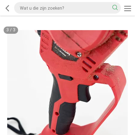
3
/
3