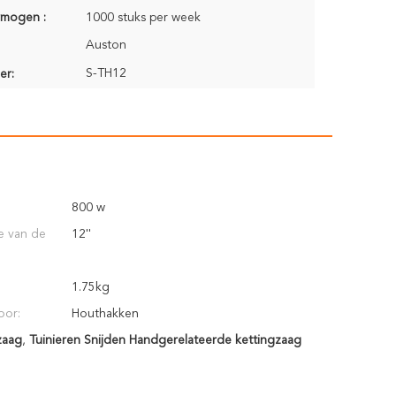
rmogen :
1000 stuks per week
Auston
S-TH12
er:
800 w
e van de
12''
1.75kg
oor:
Houthakken
zaag
,
Tuinieren Snijden Handgerelateerde kettingzaag