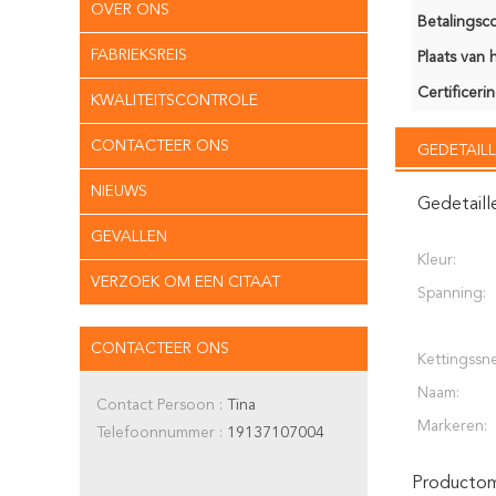
OVER ONS
Betalingsco
FABRIEKSREIS
Plaats van 
Certificerin
KWALITEITSCONTROLE
CONTACTEER ONS
GEDETAILL
NIEUWS
Gedetaill
GEVALLEN
Kleur:
VERZOEK OM EEN CITAAT
Spanning:
CONTACTEER ONS
Kettingssne
Naam:
Contact Persoon :
Tina
Markeren:
Telefoonnummer :
19137107004
Productoms