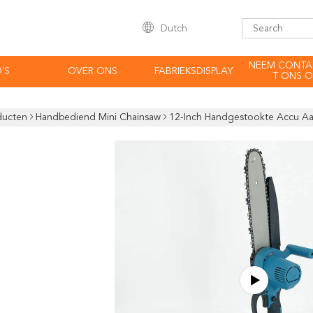
Dutch
NEEM CONTA
'S
OVER ONS
FABRIEKSDISPLAY
T ONS O
ducten
Handbediend Mini Chainsaw
12-Inch Handgestookte Accu Aa