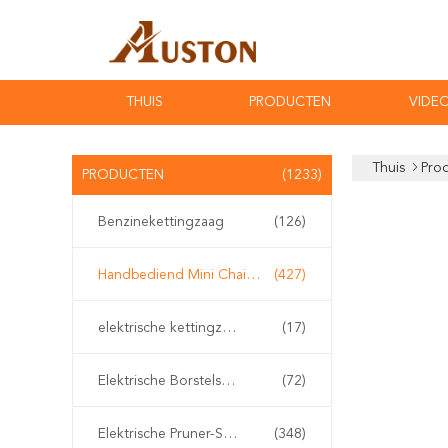
THUIS
PRODUCTEN
VIDEO
Thuis
Pro
PRODUCTEN
(1233)
Benzinekettingzaag
(126)
Handbediend Mini Chainsaw
(427)
elektrische kettingzaag
(17)
Elektrische Borstelsnijder
(72)
Elektrische Pruner-Scharen
(348)