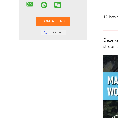
12-inch 
Free call
Deze ke
stroomst