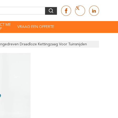
CT ME
VRAAG EEN OFFERTE
P
ngedreven Draadloze Kettingzaag Voor Tuinsnijden