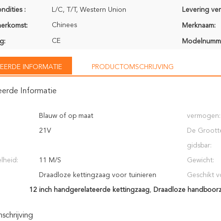
ndities :
L/C, T/T, Western Union
Levering ve
Chinees
herkomst:
Merknaam:
CE
g:
Modelnumm
EERDE INFORMATIE
PRODUCTOMSCHRIJVING
eerde Informatie
Blauw of op maat
vermogen:
21V
De Groott
gidsbar:
lheid:
11 M/S
Gewicht:
Draadloze kettingzaag voor tuinieren
Geschikt v
12 inch handgerelateerde kettingzaag
,
Draadloze handboor
chrijving