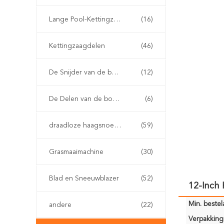
Lange Pool-Kettingzaag
(16)
Kettingzaagdelen
(46)
De Snijder van de benzineborstel
(12)
De Delen van de borstelsnijder
(6)
draadloze haagsnoeischaar
(59)
Grasmaaimachine
(30)
Blad en Sneeuwblazer
(52)
12-Inch
Min. bestela
andere
(22)
Verpakking 