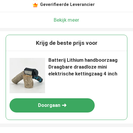
Geverifieerde Leverancier
Laat een bericht achter
We bellen je snel terug!
Bekijk meer
Krijg de beste prijs voor
Batterij Lithium handboorzaag
Draagbare draadloze mini
elektrische kettingzaag 4 inch
Doorgaan
VERZENDEN