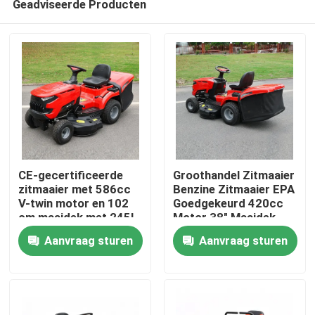
Geadviseerde Producten
CE-gecertificeerde
Groothandel Zitmaaier
zitmaaier met 586cc
Benzine Zitmaaier EPA
V-twin motor en 102
Goedgekeurd 420cc
cm maaidek met 245L
Motor 38" Maaidek
Thuis
grasopvangbak
Grasmaaier Tractor
Aanvraag sturen
Aanvraag sturen
OEM Ondersteuning
Producten
Video's