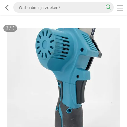
3
/
3