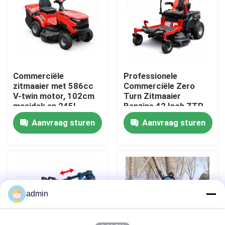
Over ons
fabrieksdisplay
Commerciële
Professionele
zitmaaier met 586cc
Commerciële Zero
Neem contact met ons op
V-twin motor, 102cm
Turn Zitmaaier
maaidek en 245L
Benzine 42 Inch ZTR
grasopvangzak
Maaier
Aanvraag sturen
Aanvraag sturen
Vraag een offerte
Benzinekettingzaag
Handbediend Mini Chainsaw
admin
elektrische kettingzaag