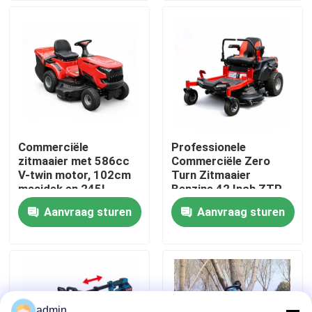
Over ons
fabrieksdisplay
Neem contact met ons op
Commerciële
Professionele
zitmaaier met 586cc
Commerciële Zero
Vraag een offerte
V-twin motor, 102cm
Turn Zitmaaier
maaidek en 245L
Benzine 42 Inch ZTR
grasopvangzak
Maaier
Aanvraag sturen
Aanvraag sturen
Benzinekettingzaag
Handbediend Mini Chainsaw
elektrische kettingzaag
admin