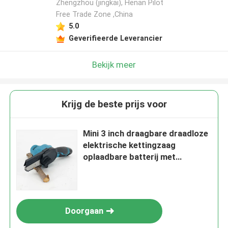
Zhengzhou (jingkai), Henan Pilot
Free Trade Zone ,China
Laat een bericht achter
5.0
Geverifieerde Leverancier
We bellen je snel terug!
Bekijk meer
Krijg de beste prijs voor
Mini 3 inch draagbare draadloze
elektrische kettingzaag
oplaadbare batterij met
beveiligingsslot
VERZENDEN
Doorgaan