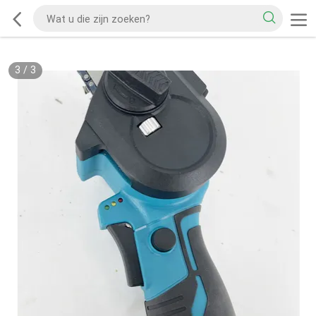
3
/
3