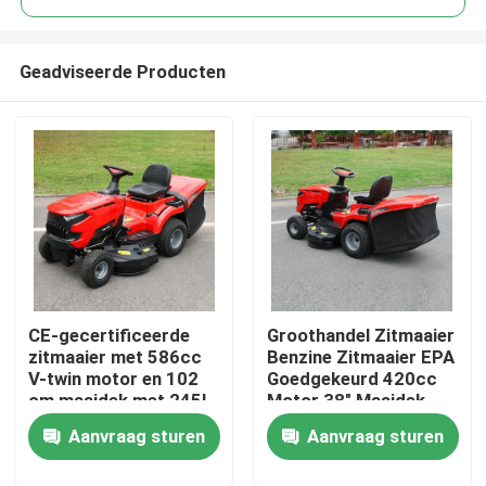
Geadviseerde Producten
CE-gecertificeerde
Groothandel Zitmaaier
Thuis
zitmaaier met 586cc
Benzine Zitmaaier EPA
V-twin motor en 102
Goedgekeurd 420cc
cm maaidek met 245L
Motor 38" Maaidek
Producten
grasopvangbak
Grasmaaier Tractor
Aanvraag sturen
Aanvraag sturen
OEM Ondersteuning
Video's