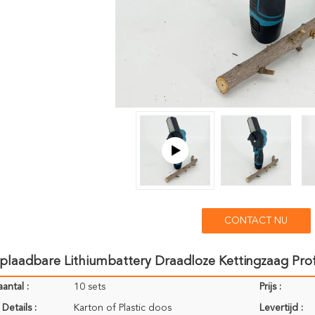
CONTACT NU
plaadbare Lithiumbattery Draadloze Kettingzaag Pro
antal :
10 sets
Prijs :
Details :
Karton of Plastic doos
Levertijd :