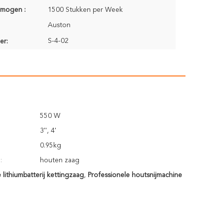
rmogen :
1500 Stukken per Week
Auston
S-4-02
er:
550 W
3'', 4'
0.95kg
:
houten zaag
 lithiumbatterij kettingzaag
,
Professionele houtsnijmachine