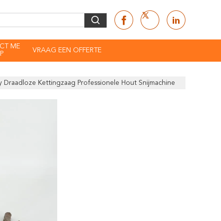
CT ME
VRAAG EEN OFFERTE
P
y Draadloze Kettingzaag Professionele Hout Snijmachine