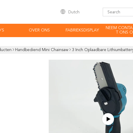
Dutch
NEEM CONTA
'S
OVER ONS
FABRIEKSDISPLAY
T ONS O
ducten
Handbediend Mini Chainsaw
3 Inch Oplaadbare Lithiumbatter