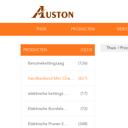
THUIS
PRODUCTEN
VIDEO
Thuis
Pro
PRODUCTEN
(1233)
Benzinekettingzaag
(126)
Handbediend Mini Chainsaw
(427)
elektrische kettingzaag
(17)
Elektrische Borstelsnijder
(72)
Elektrische Pruner-Scharen
(348)