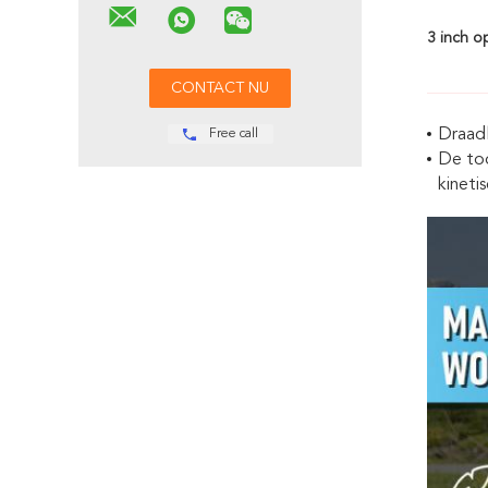
3 inch o
Draadl
Free call
De too
kineti