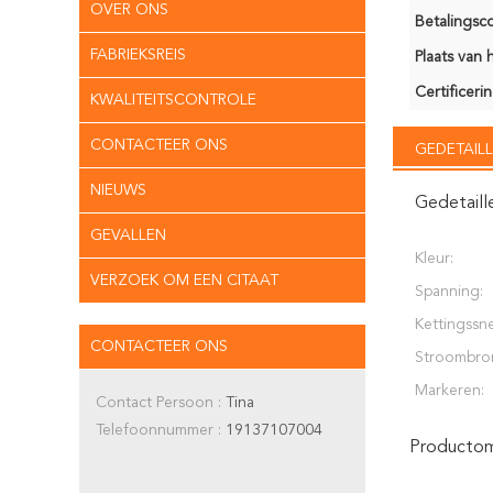
OVER ONS
Betalingsco
FABRIEKSREIS
Plaats van 
Certificerin
KWALITEITSCONTROLE
CONTACTEER ONS
GEDETAILL
NIEUWS
Gedetaill
GEVALLEN
Kleur:
VERZOEK OM EEN CITAAT
Spanning:
Kettingssne
CONTACTEER ONS
Stroombro
Markeren:
Contact Persoon :
Tina
Telefoonnummer :
19137107004
Productoms