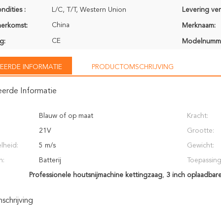
ndities :
L/C, T/T, Western Union
Levering ve
China
herkomst:
Merknaam:
CE
g:
Modelnumm
EERDE INFORMATIE
PRODUCTOMSCHRIJVING
eerde Informatie
Blauw of op maat
Kracht:
21V
Grootte:
lheid:
5 m/s
Gewicht:
n:
Batterij
Toepassing
Professionele houtsnijmachine kettingzaag
,
3 inch oplaadbare
chrijving