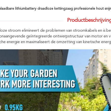
plaadbare lithiumbattery draadloze kettingzaag professionele hout sni
Productbeschrijvin
oze stroom elimineert de problemen van stroomkabels en is bete
naangevende geïntegreerde ontwerpstructuur van motor en versn
sche energie en maximaliseert de omzetting van kinetische energ