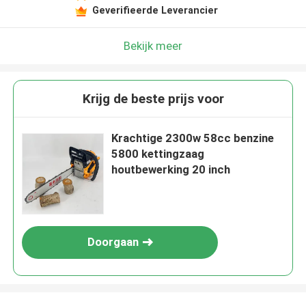
Geverifieerde Leverancier
Laat een bericht achter
We bellen je snel terug!
Bekijk meer
Krijg de beste prijs voor
Krachtige 2300w 58cc benzine
5800 kettingzaag
houtbewerking 20 inch
Doorgaan
VERZENDEN