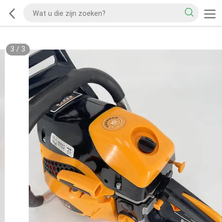
3
/
3