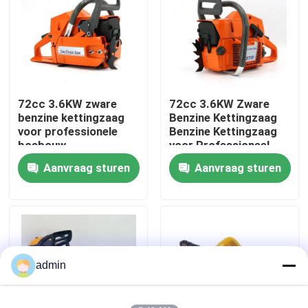
Over ons
fabrieksdisplay
72cc 3.6KW zware
72cc 3.6KW Zware
benzine kettingzaag
Benzine Kettingzaag
Neem contact met ons op
voor professionele
Benzine Kettingzaag
bosbouw
voor Professioneel
Bosbouwwerk
Aanvraag sturen
Aanvraag sturen
Vraag een offerte
Benzinekettingzaag
Handbediend Mini Chainsaw
admin
elektrische kettingzaag