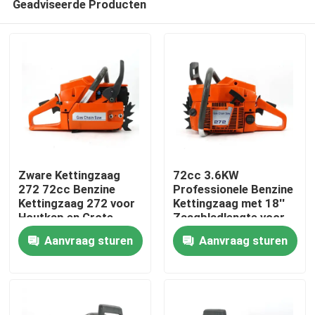
Geadviseerde Producten
Zware Kettingzaag
72cc 3.6KW
272 72cc Benzine
Professionele Benzine
Kettingzaag 272 voor
Kettingzaag met 18''
Houtkap en Grote
Zaagbladlengte voor
Thuis
Boom Snoei
Zwaar Bosbouw- en
Aanvraag sturen
Aanvraag sturen
Agrarisch Werk
Producten
Video's