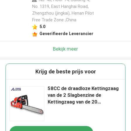
No. 1319, East Hanghai Road,
Zhengzhou (jingkai), Henan Pilot
Free Trade Zone ,China
Laat een bericht achter
5.0
We bellen je snel terug!
Geverifieerde Leverancier
Bekijk meer
Krijg de beste prijs voor
58CC de draadloze Kettingzaag
van de 2 Slagbenzine de
Kettingzaag van de 20
Duimbenzine voor Scherp Hout
VERZENDEN