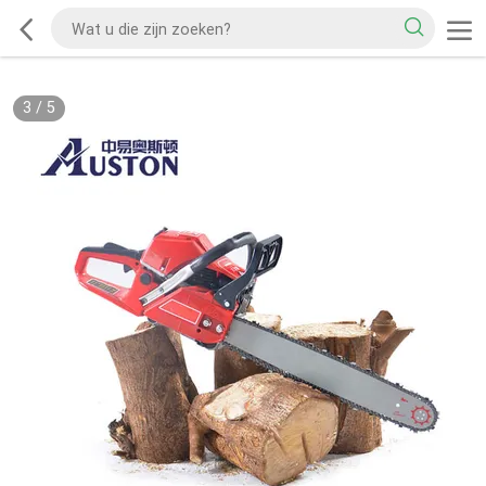
3
/
5