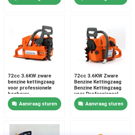
Agrarisch Werk
Over ons
fabrieksdisplay
Neem contact met ons op
Vraag een offerte
72cc 3.6KW zware
72cc 3.6KW Zware
benzine kettingzaag
Benzine Kettingzaag
voor professionele
Benzine Kettingzaag
Benzinekettingzaag
bosbouw
voor Professioneel
Bosbouwwerk
Aanvraag sturen
Aanvraag sturen
Handbediend Mini Chainsaw
elektrische kettingzaag