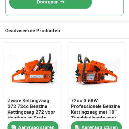
Doorgaan
Geadviseerde Producten
Thuis
Zware Kettingzaag
72cc 3.6KW
272 72cc Benzine
Professionele Benzine
Producten
Kettingzaag 272 voor
Kettingzaag met 18''
Houtkap en Grote
Zaagbladlengte voor
Boom Snoei
Zwaar Bosbouw- en
Aanvraag sturen
Aanvraag sturen
Video's