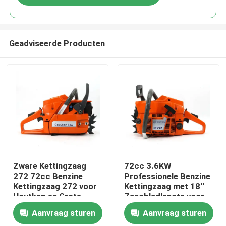
Geadviseerde Producten
Thuis
Zware Kettingzaag
72cc 3.6KW
272 72cc Benzine
Professionele Benzine
Kettingzaag 272 voor
Kettingzaag met 18''
Producten
Houtkap en Grote
Zaagbladlengte voor
Boom Snoei
Zwaar Bosbouw- en
Aanvraag sturen
Aanvraag sturen
Agrarisch Werk
Video's