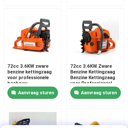
Over ons
fabrieksdisplay
Neem contact met ons op
72cc 3.6KW zware
72cc 3.6KW Zware
Vraag een offerte
benzine kettingzaag
Benzine Kettingzaag
voor professionele
Benzine Kettingzaag
bosbouw
voor Professioneel
Benzinekettingzaag
Bosbouwwerk
Aanvraag sturen
Aanvraag sturen
Handbediend Mini Chainsaw
elektrische kettingzaag