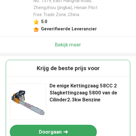
No. 1319, East Hanghai Road,
Zhengzhou (jingkai), Henan Pilot
Free Trade Zone ,China
Laat een bericht achter
5.0
We bellen je snel terug!
Geverifieerde Leverancier
Bekijk meer
Krijg de beste prijs voor
De enige Kettingzaag 58CC 2
Slagkettingzaag 5800 van de
Cilinder2.3kw Benzine
VERZENDEN
Doorgaan