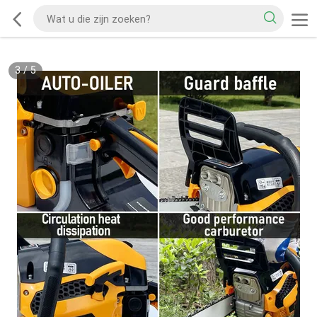
3
/
5