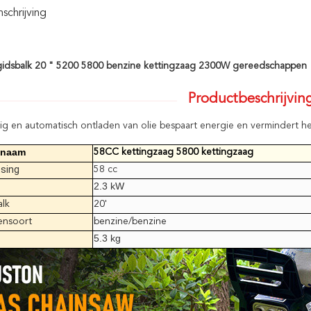
chrijving
gidsbalk 20 " 5200 5800 benzine kettingzaag 2300W gereedschappen
Productbeschrijvin
g en automatisch ontladen van olie bespaart energie en vermindert het
tnaam
58CC kettingzaag 5800 kettingzaag
tsing
58 cc
2.3 kW
alk
20'
nsoort
benzine/benzine
5.3 kg