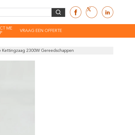
CT ME
VRAAG EEN OFFERTE
P
ne Kettingzaag 2300W Gereedschappen