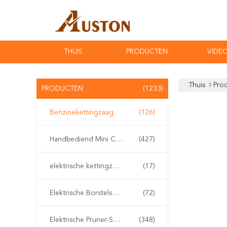
THUIS
PRODUCTEN
VIDEO
Thuis
Pro
PRODUCTEN
(1233)
Benzinekettingzaag
(126)
Handbediend Mini Chainsaw
(427)
elektrische kettingzaag
(17)
Elektrische Borstelsnijder
(72)
Elektrische Pruner-Scharen
(348)