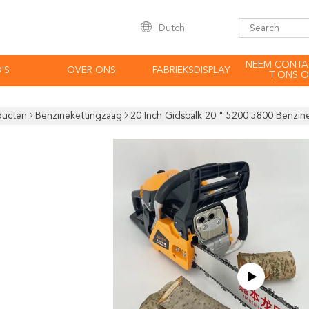
Dutch
NEEM CONTA
'S
OVER ONS
FABRIEKSDISPLAY
T ONS O
ducten
Benzinekettingzaag
20 Inch Gidsbalk 20 " 5200 5800 Benzi