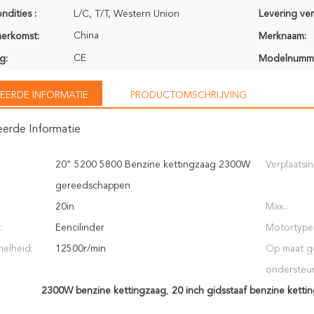
ndities :
L/C, T/T, Western Union
Levering ve
China
herkomst:
Merknaam:
CE
g:
Modelnumm
EERDE INFORMATIE
PRODUCTOMSCHRIJVING
eerde Informatie
20" 5200 5800 Benzine kettingzaag 2300W
Verplaatsin
gereedschappen
20in
Max.:
:
Eencilinder
Motortype
nelheid:
12500r/min
Op maat g
ondersteu
2300W benzine kettingzaag
,
20 inch gidsstaaf benzine ketti