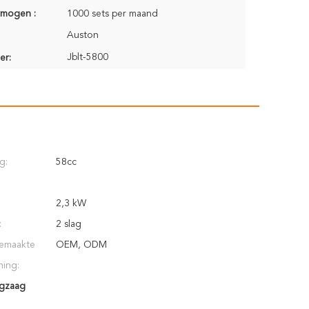
rmogen :
1000 sets per maand
Auston
Jblt-5800
er:
g:
58cc
2,3 kW
:
2 slag
emaakte
OEM, ODM
ning:
ngzaag