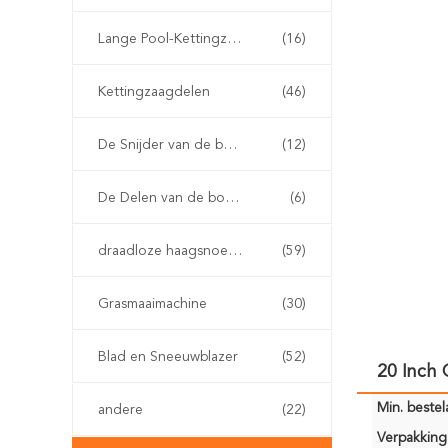
Lange Pool-Kettingzaag
(16)
Kettingzaagdelen
(46)
De Snijder van de benzineborstel
(12)
De Delen van de borstelsnijder
(6)
draadloze haagsnoeischaar
(59)
Grasmaaimachine
(30)
Blad en Sneeuwblazer
(52)
20 Inch
Min. bestela
andere
(22)
Verpakking 