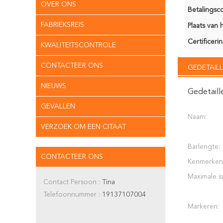
OVER ONS
Betalingsco
FABRIEKSREIS
Plaats van 
Certificerin
KWALITEITSCONTROLE
CONTACTEER ONS
GEDETAILL
NIEUWS
Gedetaill
GEVALLEN
Naam:
VERZOEK OM EEN CITAAT
Barlengte:
CONTACTEER ONS
Kenmerken
Maximale s
Contact Persoon :
Tina
Telefoonnummer :
19137107004
Markeren: