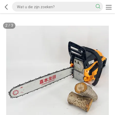
3
/
3