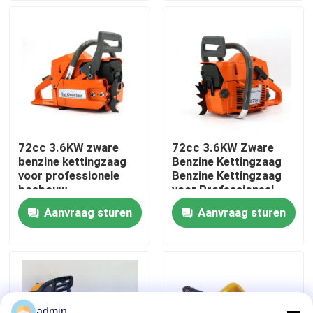
Over ons
fabrieksdisplay
Neem contact met ons op
72cc 3.6KW zware
72cc 3.6KW Zware
benzine kettingzaag
Benzine Kettingzaag
Vraag een offerte
voor professionele
Benzine Kettingzaag
bosbouw
voor Professioneel
Bosbouwwerk
Aanvraag sturen
Aanvraag sturen
Benzinekettingzaag
Handbediend Mini Chainsaw
elektrische kettingzaag
admin