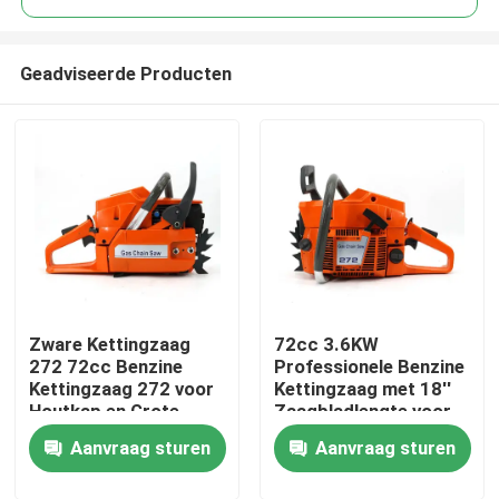
Geadviseerde Producten
Zware Kettingzaag
72cc 3.6KW
Thuis
272 72cc Benzine
Professionele Benzine
Kettingzaag 272 voor
Kettingzaag met 18''
Houtkap en Grote
Zaagbladlengte voor
Producten
Boom Snoei
Zwaar Bosbouw- en
Aanvraag sturen
Aanvraag sturen
Agrarisch Werk
Video's