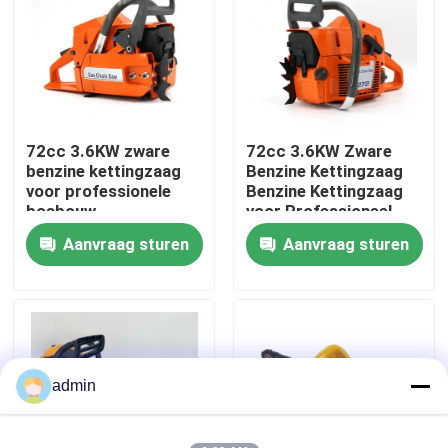
Over ons
fabrieksdisplay
72cc 3.6KW zware
72cc 3.6KW Zware
benzine kettingzaag
Benzine Kettingzaag
Neem contact met ons op
voor professionele
Benzine Kettingzaag
bosbouw
voor Professioneel
Bosbouwwerk
Aanvraag sturen
Aanvraag sturen
Vraag een offerte
Benzinekettingzaag
Handbediend Mini Chainsaw
admin
elektrische kettingzaag