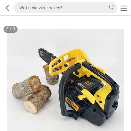
3
/
3