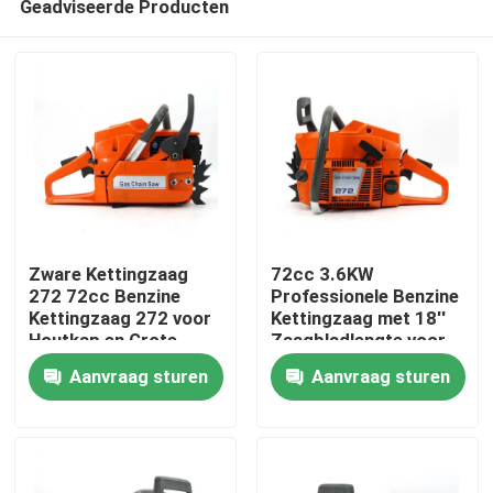
Geadviseerde Producten
Zware Kettingzaag
72cc 3.6KW
272 72cc Benzine
Professionele Benzine
Kettingzaag 272 voor
Kettingzaag met 18''
Houtkap en Grote
Zaagbladlengte voor
Thuis
Boom Snoei
Zwaar Bosbouw- en
Aanvraag sturen
Aanvraag sturen
Agrarisch Werk
Producten
Video's