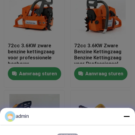
Over ons
fabrieksdisplay
72cc 3.6KW zware
72cc 3.6KW Zware
benzine kettingzaag
Benzine Kettingzaag
Neem contact met ons op
voor professionele
Benzine Kettingzaag
bosbouw
voor Professioneel
Bosbouwwerk
Aanvraag sturen
Aanvraag sturen
Vraag een offerte
Benzinekettingzaag
Handbediend Mini Chainsaw
admin
elektrische kettingzaag