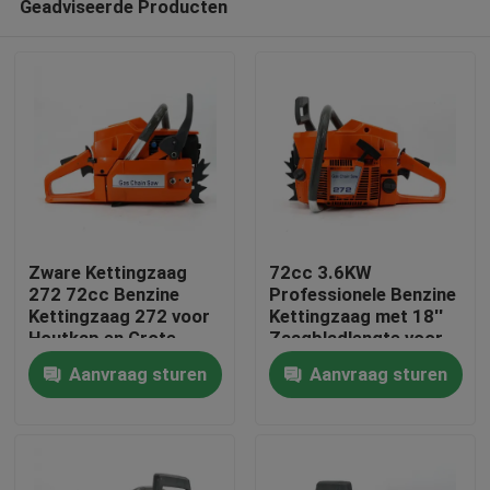
Geadviseerde Producten
Zware Kettingzaag
72cc 3.6KW
272 72cc Benzine
Professionele Benzine
Kettingzaag 272 voor
Kettingzaag met 18''
Houtkap en Grote
Zaagbladlengte voor
Thuis
Boom Snoei
Zwaar Bosbouw- en
Aanvraag sturen
Aanvraag sturen
Agrarisch Werk
Producten
Video's