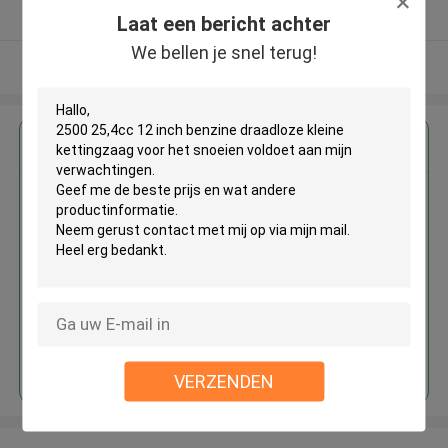
Geverifieerde Leverancier
Laat een bericht achter
We bellen je snel terug!
Bekijk meer
Krijg de beste prijs voor
2500 25,4cc 12 inch benzine
draadloze kleine kettingzaag
voor het snoeien
Doorgaan
VERZENDEN