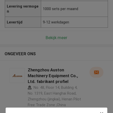
Levering vermoge
1000 sets per maand
n
Levertijd
9-12 werkdagen
Bekijk meer
ONGEVEER ONS
Zhengzhou Auston
Machinery Equipment Co.,
Ltd. fabrikant profiel
No. 48, Floor 14, Building 4,
No. 1319, East Hanghai Road,
Zhengzhou (jingkai), Henan Pilot
Free Trade Zone ,China
5.0