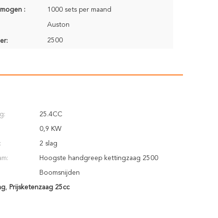
rmogen :
1000 sets per maand
Auston
2500
er:
g:
25.4CC
0,9 KW
:
2 slag
am:
Hoogste handgreep kettingzaag 2500
Boomsnijden
ag
,
Prijsketenzaag 25cc