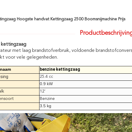
tingzaag Hoogste handvat Kettingzaag 2500 Boomsnijmachine Prijs
Productbeschrijvin
 kettingzaag
ateur met laag brandstofverbruik, voldoende brandstofconvers
kt voor vele gelegenheden.
tnaam
benzine kettingzaag
tsing
25.4 cc
0.9 kW
alk
12'
nsoort
Benzine
3.5 kg