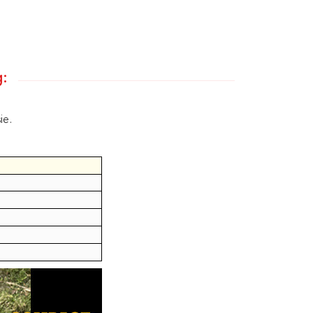
g:
ie.