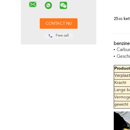
25cc ket
Free call
benzine
Carbur
Geschi
Produc
Verplaa
Kracht
Lange b
Vermoge
gewicht