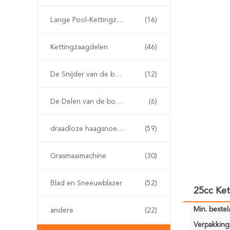
Lange Pool-Kettingzaag
(16)
Kettingzaagdelen
(46)
De Snijder van de benzineborstel
(12)
De Delen van de borstelsnijder
(6)
draadloze haagsnoeischaar
(59)
Grasmaaimachine
(30)
Blad en Sneeuwblazer
(52)
25cc Ke
Min. bestela
andere
(22)
Verpakking 