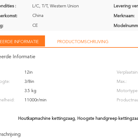
ndities :
L/C, T/T, Western Union
Levering ve
China
herkomst:
Merknaam:
CE
g:
Modelnumm
EERDE INFORMATIE
PRODUCTOMSCHRIJVING
eerde Informatie
12in
Verplaatsin
ogte:
3/8in
Max.:
3.5 kg
Motortype
nelheid:
11000r/min
Productna
Houtkapmachine kettingzaag
,
Hoogste handgreep kettingza
chrijving