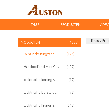
THUIS
PRODUCTEN
VIDEO
Thuis
Pro
PRODUCTEN
(1233)
Benzinekettingzaag
(126)
Handbediend Mini Chainsaw
(427)
elektrische kettingzaag
(17)
Elektrische Borstelsnijder
(72)
Elektrische Pruner-Scharen
(348)