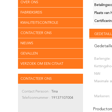
OVER ONS
Betalingsco
FABRIEKSREIS
Plaats van 
Certificerin
KWALITEITSCONTROLE
CONTACTEER ONS
GEDETAILL
NIEUWS
Gedetaill
GEVALLEN
Barlengte:
VERZOEK OM EEN CITAAT
Kettingsho
NW:
CONTACTEER ONS
Maximale s
Contact Persoon :
Tina
Markeren:
Telefoonnummer :
19137107004
Productoms