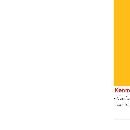
Kenm
Comfor
comfor