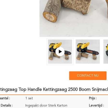
CONTACT NU
ttingzaag Top Handle Kettingzaag 2500 Boom Snijmac
antal :
1 set
Prijs :
Details :
Ingepakt door Sterk Karton
Levertijd :