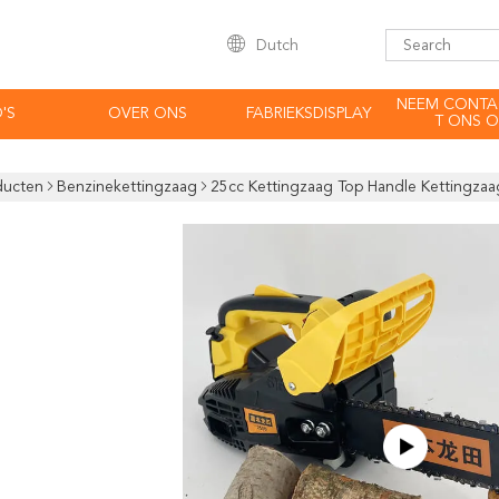
Dutch
NEEM CONTA
'S
OVER ONS
FABRIEKSDISPLAY
T ONS O
ducten
Benzinekettingzaag
25cc Kettingzaag Top Handle Kettingza