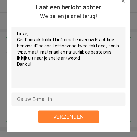
Geverifieerde Leverancier
Laat een bericht achter
We bellen je snel terug!
Bekijk meer
Krijg de beste prijs voor
Krachtige benzine 42cc gas
kettingzaag twee-takt geel
Doorgaan
VERZENDEN