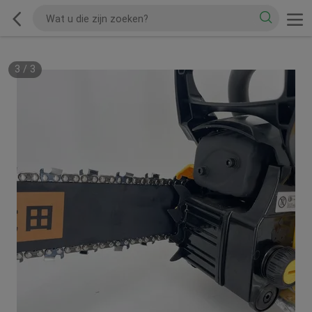
3
/
3