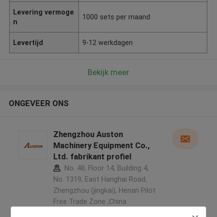
Levering vermoge
1000 sets per maand
n
Levertijd
9-12 werkdagen
Bekijk meer
ONGEVEER ONS
Zhengzhou Auston
Machinery Equipment Co.,
Ltd. fabrikant profiel
No. 48, Floor 14, Building 4,
No. 1319, East Hanghai Road,
Zhengzhou (jingkai), Henan Pilot
Free Trade Zone ,China
5.0