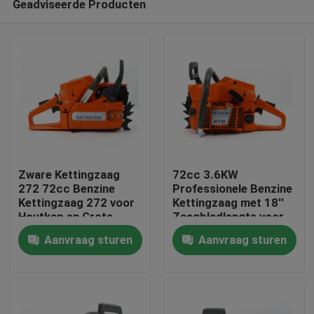
Geadviseerde Producten
Zware Kettingzaag
72cc 3.6KW
272 72cc Benzine
Professionele Benzine
Kettingzaag 272 voor
Kettingzaag met 18''
Houtkap en Grote
Zaagbladlengte voor
Thuis
Boom Snoei
Zwaar Bosbouw- en
Aanvraag sturen
Aanvraag sturen
Agrarisch Werk
Producten
Video's