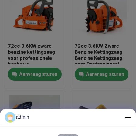
Over ons
fabrieksdisplay
72cc 3.6KW zware
72cc 3.6KW Zware
benzine kettingzaag
Benzine Kettingzaag
Neem contact met ons op
voor professionele
Benzine Kettingzaag
bosbouw
voor Professioneel
Bosbouwwerk
Aanvraag sturen
Aanvraag sturen
Vraag een offerte
Benzinekettingzaag
Handbediend Mini Chainsaw
admin
elektrische kettingzaag