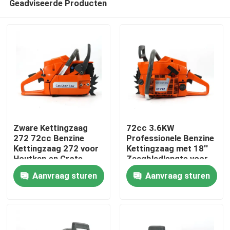
Geadviseerde Producten
Zware Kettingzaag
72cc 3.6KW
272 72cc Benzine
Professionele Benzine
Kettingzaag 272 voor
Kettingzaag met 18''
Houtkap en Grote
Zaagbladlengte voor
Thuis
Boom Snoei
Zwaar Bosbouw- en
Aanvraag sturen
Aanvraag sturen
Agrarisch Werk
Producten
Video's