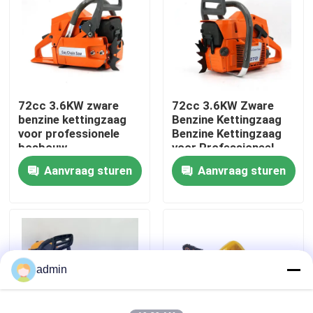
Over ons
fabrieksdisplay
72cc 3.6KW zware
72cc 3.6KW Zware
benzine kettingzaag
Benzine Kettingzaag
Neem contact met ons op
voor professionele
Benzine Kettingzaag
bosbouw
voor Professioneel
Bosbouwwerk
Aanvraag sturen
Aanvraag sturen
Vraag een offerte
Benzinekettingzaag
Handbediend Mini Chainsaw
admin
elektrische kettingzaag