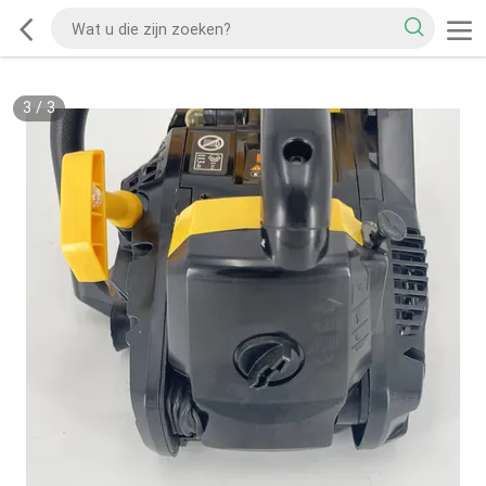
3
/
3