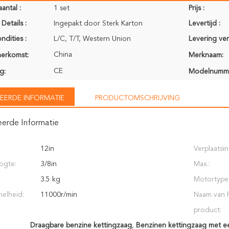
antal :
1 set
Prijs :
Details :
Ingepakt door Sterk Karton
Levertijd :
ndities :
L/C, T/T, Western Union
Levering ve
China
herkomst:
Merknaam:
CE
g:
Modelnumm
EERDE INFORMATIE
PRODUCTOMSCHRIJVING
eerde Informatie
12in
Verplaatsin
ogte:
3/8in
Max.:
3.5 kg
Motortype
nelheid:
11000r/min
Naam van 
product:
Draagbare benzine kettingzaag
,
Benzinen kettingzaag met ee