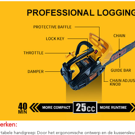
erken:
tabele handgreep: Door het ergonomische ontwerp en de kussensleute