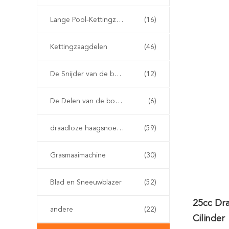
Lange Pool-Kettingzaag
(16)
Kettingzaagdelen
(46)
De Snijder van de benzineborstel
(12)
De Delen van de borstelsnijder
(6)
draadloze haagsnoeischaar
(59)
Grasmaaimachine
(30)
Blad en Sneeuwblazer
(52)
25cc Dr
andere
(22)
Cilinder