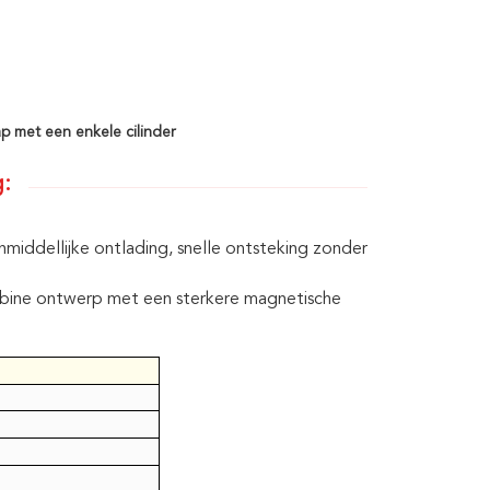
p met een enkele cilinder
g:
iddellijke ontlading, snelle ontsteking zonder
turbine ontwerp met een sterkere magnetische