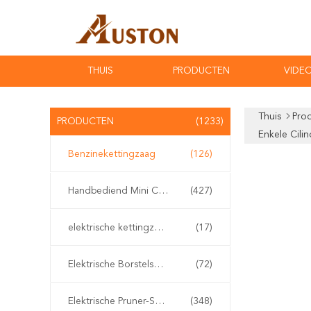
THUIS
PRODUCTEN
VIDEO
Thuis
Pro
PRODUCTEN
(1233)
Enkele Cilin
Benzinekettingzaag
(126)
Handbediend Mini Chainsaw
(427)
elektrische kettingzaag
(17)
Elektrische Borstelsnijder
(72)
Elektrische Pruner-Scharen
(348)