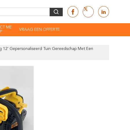
CT ME
VRAAG EEN OFFERTE
P
ag 12' Gepersonaliseerd Tuin Gereedschap Met Een