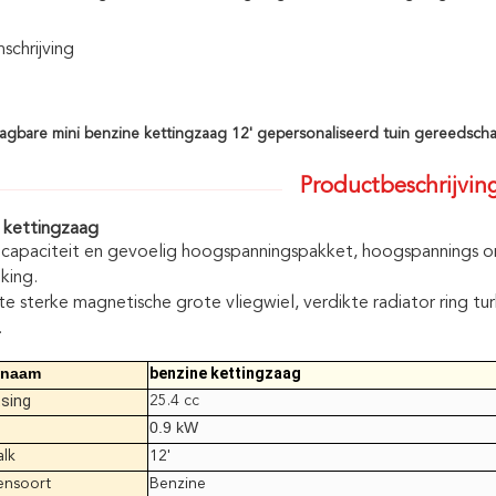
chrijving
agbare mini benzine kettingzaag 12' gepersonaliseerd tuin gereedscha
Productbeschrijvin
 kettingzaag
capaciteit en gevoelig hoogspanningspakket, hoogspannings onm
king.
te sterke magnetische grote vliegwiel, verdikte radiator ring 
.
tnaam
benzine kettingzaag
tsing
25.4 cc
0.9 kW
alk
12'
nsoort
Benzine