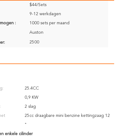
$44/Sets
9-12 werkdagen
rmogen :
1000 sets per maand
Auston
2500
er:
g:
25.4CC
0,9 KW
:
2 slag
het
25cc draagbare mini benzine kettingzaag 12
"
n enkele cilinder