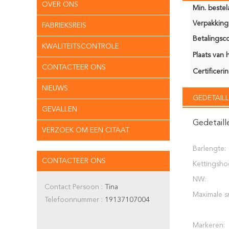
OVER ONS
Min. bestela
Verpakking 
FABRIEKSREIS
Betalingsco
KWALITEITSCONTROLE
Plaats van 
CONTACTEER ONS
Certificerin
NIEUWS
GEDETAILL
GEVALLEN
Gedetaill
VERZOEK OM EEN CITAAT
Barlengte:
CONTACTEER ONS
Kettingsho
NW:
Contact Persoon :
Tina
Maximale s
Telefoonnummer :
19137107004
Markeren: