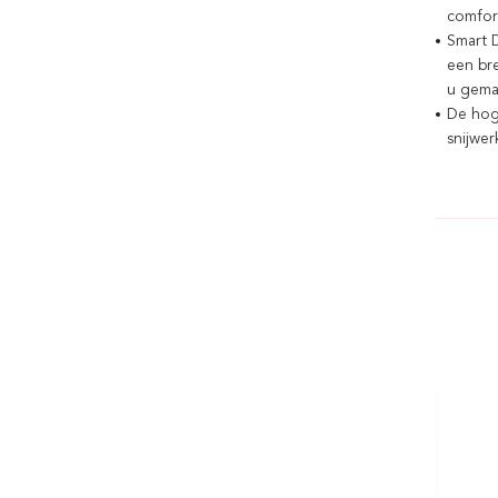
comfor
Smart D
een br
u gemak
De hog
snijwe