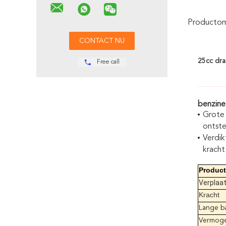
Productoms
25cc dra
Free call
benzine
Grote 
ontste
Verdik
kracht
Produc
Verplaa
Kracht
Lange b
Vermoge