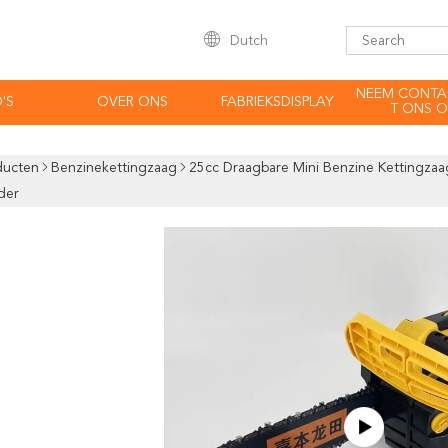
Dutch
NEEM CONTA
'S
OVER ONS
FABRIEKSDISPLAY
T ONS O
ducten
Benzinekettingzaag
25cc Draagbare Mini Benzine Kettingza
der