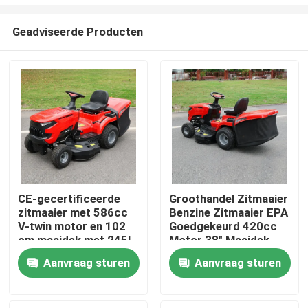
Geadviseerde Producten
CE-gecertificeerde
Groothandel Zitmaaier
zitmaaier met 586cc
Benzine Zitmaaier EPA
Thuis
V-twin motor en 102
Goedgekeurd 420cc
cm maaidek met 245L
Motor 38" Maaidek
grasopvangbak
Grasmaaier Tractor
Producten
Aanvraag sturen
Aanvraag sturen
OEM Ondersteuning
Video's