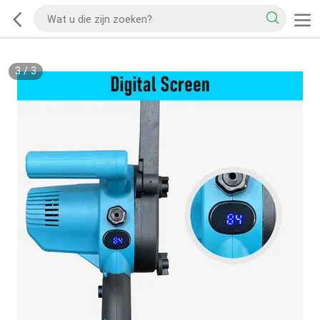
3
/
3