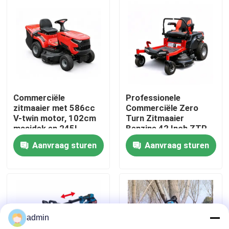
Over ons
fabrieksdisplay
Neem contact met ons op
Commerciële
Professionele
zitmaaier met 586cc
Commerciële Zero
V-twin motor, 102cm
Turn Zitmaaier
Vraag een offerte
maaidek en 245L
Benzine 42 Inch ZTR
grasopvangzak
Maaier
Aanvraag sturen
Aanvraag sturen
Benzinekettingzaag
Handbediend Mini Chainsaw
admin
elektrische kettingzaag