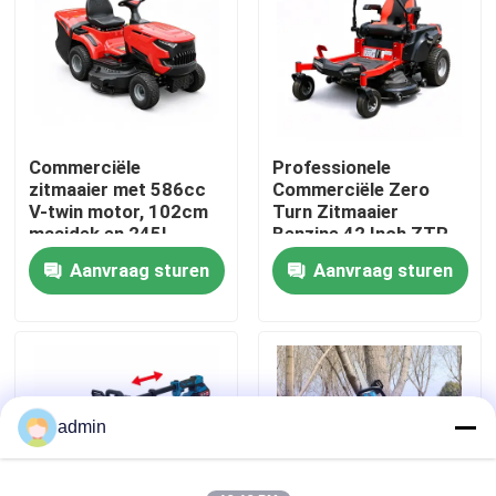
Over ons
fabrieksdisplay
Commerciële
Professionele
zitmaaier met 586cc
Commerciële Zero
Neem contact met ons op
V-twin motor, 102cm
Turn Zitmaaier
maaidek en 245L
Benzine 42 Inch ZTR
grasopvangzak
Maaier
Aanvraag sturen
Aanvraag sturen
Vraag een offerte
Benzinekettingzaag
Handbediend Mini Chainsaw
admin
elektrische kettingzaag