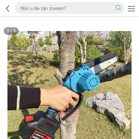
3
/
5