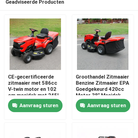
Geadviseerde Producten
CE-gecertificeerde
Groothandel Zitmaaier
zitmaaier met 586cc
Benzine Zitmaaier EPA
V-twin motor en 102
Goedgekeurd 420cc
cm maaidek met 245L
Motor 38" Maaidek
Thuis
grasopvangbak
Grasmaaier Tractor
Aanvraag sturen
Aanvraag sturen
OEM Ondersteuning
Producten
Video's