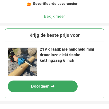
Geverifieerde Leverancier
Laat een bericht achter
We bellen je snel terug!
Bekijk meer
Krijg de beste prijs voor
21V draagbare handheld mini
draadloze elektrische
kettingzaag 6 inch
Doorgaan
VERZENDEN