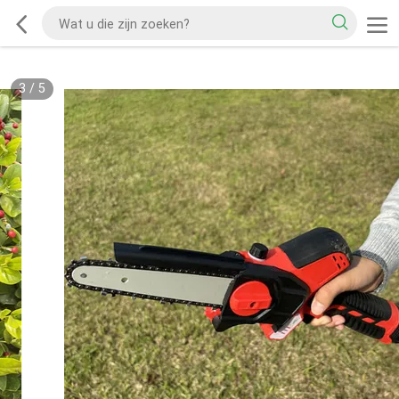
3
/
5