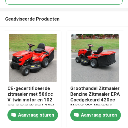
Geadviseerde Producten
CE-gecertificeerde
Groothandel Zitmaaier
Thuis
zitmaaier met 586cc
Benzine Zitmaaier EPA
V-twin motor en 102
Goedgekeurd 420cc
cm maaidek met 245L
Motor 38" Maaidek
Producten
grasopvangbak
Grasmaaier Tractor
Aanvraag sturen
Aanvraag sturen
OEM Ondersteuning
Video's