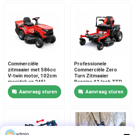
Over ons
fabrieksdisplay
Neem contact met ons op
Commerciële
Professionele
zitmaaier met 586cc
Commerciële Zero
Vraag een offerte
V-twin motor, 102cm
Turn Zitmaaier
maaidek en 245L
Benzine 42 Inch ZTR
grasopvangzak
Maaier
Aanvraag sturen
Aanvraag sturen
Benzinekettingzaag
Handbediend Mini Chainsaw
elektrische kettingzaag
admin