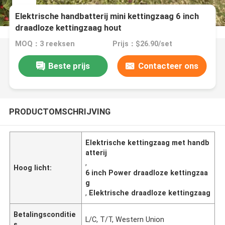
Elektrische handbatterij mini kettingzaag 6 inch
draadloze kettingzaag hout
MOQ：3 reeksen
Prijs：$26.90/set
Beste prijs
Contacteer ons
PRODUCTOMSCHRIJVING
Elektrische kettingzaag met handb
atterij
,
Hoog licht:
6 inch Power draadloze kettingzaa
g
,
Elektrische draadloze kettingzaag
Betalingsconditie
L/C, T/T, Western Union
s