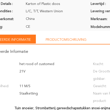
Details :
Karton of Plastic doos
Levertijd :
ndities :
L/C, T/T, Western Union
Levering ve
China
herkomst:
Merknaam:
CE
g:
Modelnumm
EERDE INFORMATIE
PRODUCTOMSCHRIJVING
eerde Informatie
het rood of customed
Kracht:
21V
De Groott
gidsbar:
lheid:
11 M/S
Gewicht:
Staalketting
Naam van 
product:
Tuin snoeier
,
Strombatterij gereedschapsstukken snoei-snijm