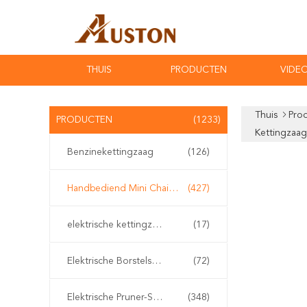
THUIS
PRODUCTEN
VIDEO
Thuis
Pro
PRODUCTEN
(1233)
Kettingzaa
Benzinekettingzaag
(126)
Handbediend Mini Chainsaw
(427)
elektrische kettingzaag
(17)
Elektrische Borstelsnijder
(72)
Elektrische Pruner-Scharen
(348)