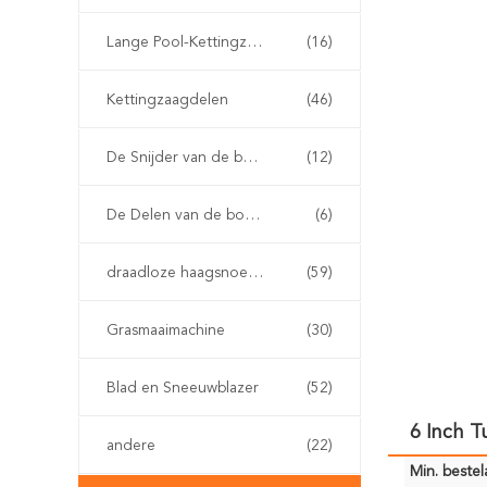
Lange Pool-Kettingzaag
(16)
Kettingzaagdelen
(46)
De Snijder van de benzineborstel
(12)
De Delen van de borstelsnijder
(6)
draadloze haagsnoeischaar
(59)
Grasmaaimachine
(30)
Blad en Sneeuwblazer
(52)
6 Inch T
andere
(22)
Min. bestela