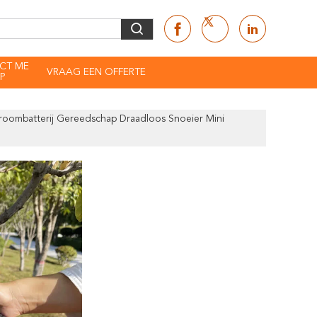
CT ME
VRAAG EEN OFFERTE
P
troombatterij Gereedschap Draadloos Snoeier Mini