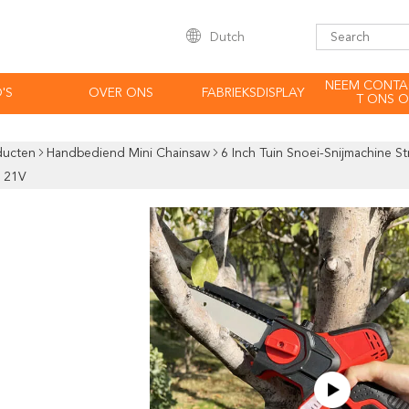
Dutch
NEEM CONTA
'S
OVER ONS
FABRIEKSDISPLAY
T ONS O
ducten
Handbediend Mini Chainsaw
6 Inch Tuin Snoei-Snijmachine S
g 21V