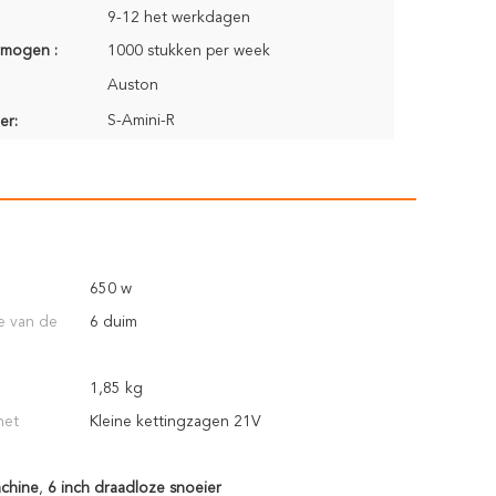
9-12 het werkdagen
rmogen :
1000 stukken per week
Auston
S-Amini-R
er:
650 w
e van de
6 duim
1,85 kg
het
Kleine kettingzagen 21V
achine
,
6 inch draadloze snoeier