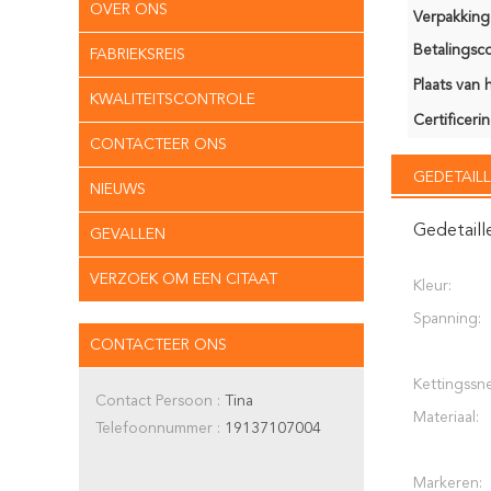
OVER ONS
Verpakking 
Betalingsco
FABRIEKSREIS
Plaats van 
KWALITEITSCONTROLE
Certificerin
CONTACTEER ONS
GEDETAILL
NIEUWS
Gedetaill
GEVALLEN
VERZOEK OM EEN CITAAT
Kleur:
Spanning:
CONTACTEER ONS
Kettingssne
Contact Persoon :
Tina
Materiaal:
Telefoonnummer :
19137107004
Markeren: