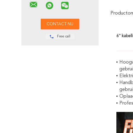
Productoms
6'' kabe
Free call
Hoogwa
gebrui
Elektr
Handbe
gebrui
Oplaad
Profes