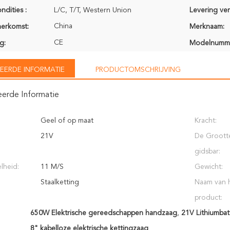
ndities :
L/C, T/T, Western Union
Levering ve
China
herkomst:
Merknaam:
CE
g:
Modelnumm
EERDE INFORMATIE
PRODUCTOMSCHRIJVING
eerde Informatie
Geel of op maat
Kracht:
21V
De Groott
gidsbar:
lheid:
11 M/S
Gewicht:
Staalketting
Naam van 
product:
650W Elektrische gereedschappen handzaag
,
21V Lithiumba
8" kabelloze elektrische kettingzaag