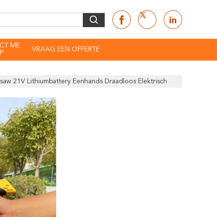
CT ME
VRAAG EEN OFFERTE
P
aw 21V Lithiumbattery Eenhands Draadloos Elektrisch