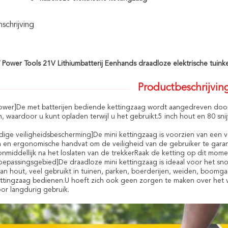
chrijving
Power Tools 21V Lithiumbatterij Eenhands draadloze elektrische tuin
Productbeschrijvin
ower]De met batterijen bediende kettingzaag wordt aangedreven door 
en, waardoor u kunt opladen terwijl u het gebruikt.5 inch hout en 80 s
dige veiligheidsbescherming]De mini kettingzaag is voorzien van een v
 en ergonomische handvat om de veiligheid van de gebruiker te gara
onmiddellijk na het loslaten van de trekkerRaak de ketting op dit mome
oepassingsgebied]De draadloze mini kettingzaag is ideaal voor het sno
van hout, veel gebruikt in tuinen, parken, boerderijen, weiden, boom
ettingzaag bedienen.U hoeft zich ook geen zorgen te maken over het v
or langdurig gebruik.