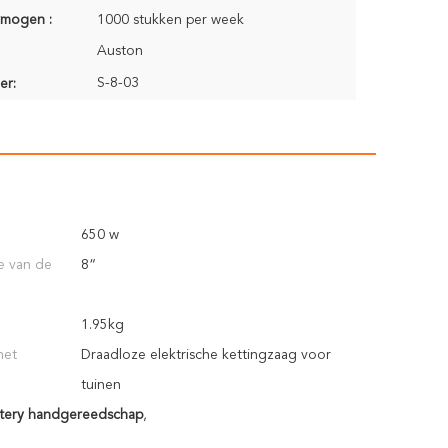
rmogen :
1000 stukken per week
Auston
S-8-03
er:
650 w
e van de
8“
1.95kg
het
Draadloze elektrische kettingzaag voor
tuinen
ttery handgereedschap
,