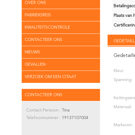
OVER ONS
Betalingsco
FABRIEKSREIS
Plaats van 
Certificerin
KWALITEITSCONTROLE
CONTACTEER ONS
GEDETAILL
NIEUWS
Gedetaill
GEVALLEN
Kleur:
VERZOEK OM EEN CITAAT
Spanning:
CONTACTEER ONS
Kettingssne
Materiaal:
Contact Persoon :
Tina
Telefoonnummer :
19137107004
Markeren: