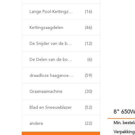
Lange Pool-Kettingzaag
(16)
Kettingzaagdelen
(46)
De Snijder van de benzineborstel
(12)
De Delen van de borstelsnijder
(6)
draadloze haagsnoeischaar
(59)
Grasmaaimachine
(30)
Blad en Sneeuwblazer
(52)
8" 650W
Min. bestela
andere
(22)
Verpakking 