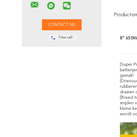
Productoms
Free call
8" 650W 
[Super P
batterij
gemak!
[Drievou
rubberen
draaien 
[Breed t
snijden 
kleine k
wordt vo