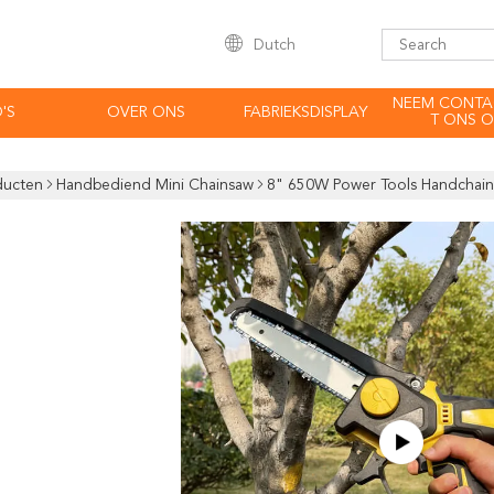
Dutch
NEEM CONTA
'S
OVER ONS
FABRIEKSDISPLAY
T ONS O
ducten
Handbediend Mini Chainsaw
8" 650W Power Tools Handchains