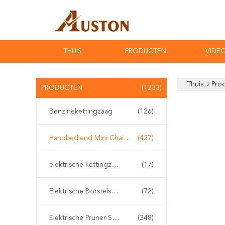
THUIS
PRODUCTEN
VIDEO
Thuis
Pro
PRODUCTEN
(1233)
Benzinekettingzaag
(126)
Handbediend Mini Chainsaw
(427)
elektrische kettingzaag
(17)
Elektrische Borstelsnijder
(72)
Elektrische Pruner-Scharen
(348)