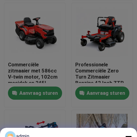
Over ons
fabrieksdisplay
Neem contact met ons op
Commerciële
Professionele
zitmaaier met 586cc
Commerciële Zero
Vraag een offerte
V-twin motor, 102cm
Turn Zitmaaier
maaidek en 245L
Benzine 42 Inch ZTR
grasopvangzak
Maaier
Aanvraag sturen
Aanvraag sturen
Benzinekettingzaag
Handbediend Mini Chainsaw
elektrische kettingzaag
admin