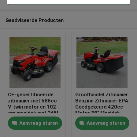
Geadviseerde Producten
CE-gecertificeerde
Groothandel Zitmaaier
Thuis
zitmaaier met 586cc
Benzine Zitmaaier EPA
V-twin motor en 102
Goedgekeurd 420cc
cm maaidek met 245L
Motor 38" Maaidek
Producten
grasopvangbak
Grasmaaier Tractor
Aanvraag sturen
Aanvraag sturen
OEM Ondersteuning
Video's