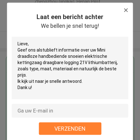
Zhengzhou (jingkai), Henan Pilot
Free Trade Zone ,China
Laat een bericht achter
5.0
Geverifieerde Leverancier
We bellen je snel terug!
Bekijk meer
Krijg de beste prijs voor
Mini draadloze handbediende
snoeien elektrische kettingzaag
draagbare logging 21V
lithiumbatterij
VERZENDEN
Doorgaan