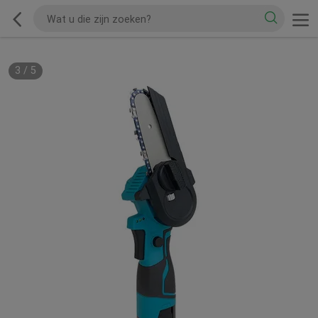
3
/
5