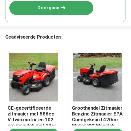
Doorgaan
Geadviseerde Producten
Thuis
CE-gecertificeerde
Groothandel Zitmaaier
Producten
zitmaaier met 586cc
Benzine Zitmaaier EPA
V-twin motor en 102
Goedgekeurd 420cc
cm maaidek met 245L
Motor 38" Maaidek
Video's