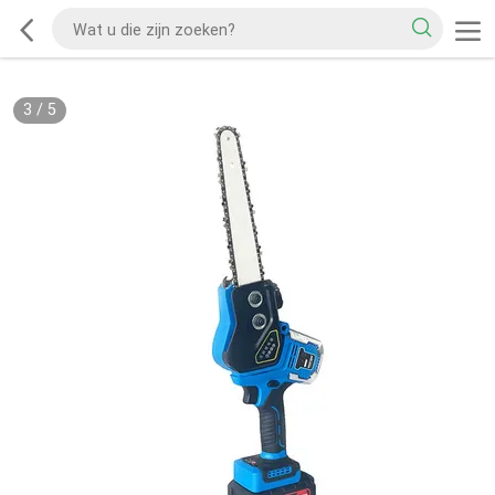
3
/
5