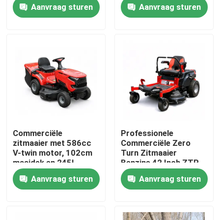
grasopvangbak
Grasmaaier Tractor
Aanvraag sturen
Aanvraag sturen
OEM Ondersteuning
Over ons
fabrieksdisplay
Neem contact met ons op
Vraag een offerte
Commerciële
Professionele
zitmaaier met 586cc
Commerciële Zero
Benzinekettingzaag
V-twin motor, 102cm
Turn Zitmaaier
maaidek en 245L
Benzine 42 Inch ZTR
grasopvangzak
Maaier
Aanvraag sturen
Aanvraag sturen
Handbediend Mini Chainsaw
elektrische kettingzaag