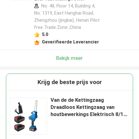
No. 48, Floor 14, Building 4,
No. 1319, East Hanghai Road,
Zhengzhou (jingkai), Henan Pilot
Laat een bericht achter
Free Trade Zone ,China
We bellen je snel terug!
5.0
Geverifieerde Leverancier
Bekijk meer
Krijg de beste prijs voor
Van de de Kettingzaag
Draadloos Kettingzaag van
houtbewerkings Elektrisch 8/10
Duim Handbediend de
Machtshulpmiddel Op batterijen
VERZENDEN