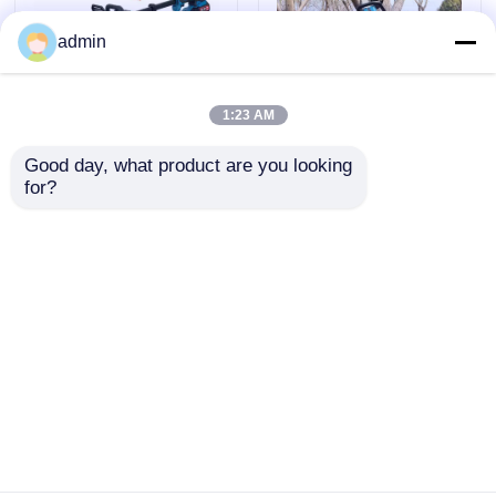
admin
Elektrische Borstelsnijder
1:23 AM
Elektrische Pruner-Scharen
Good day, what product are you looking 
12 inch accu paal
12 inch 800W
for?
kettingzaag
elektrische
Lange Pool-Kettingzaag
telescopische
telescopische paal
elektrische
kettingzaag voor het
kettingzaag voor
snoeien van bomen en
Kettingzaagdelen
Aanvraag sturen
Aanvraag sturen
snoeien van bomen en
het snijden van tuinen
tuinieren
De Snijder van de benzineborstel
Thuis
Ongeveer ons
Contacteer ons
Desktop Site
Sitemap
Privacybeleid
De Delen van de borstelsnijder
draadloze haagsnoeischaar
Kwaliteit
Benzinekettingzaag
China