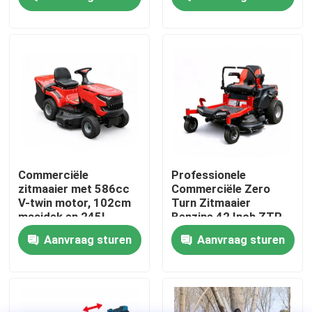
OEM Ondersteuning
Over ons
fabrieksdisplay
Neem contact met ons op
Vraag een offerte
Commerciële
Professionele
zitmaaier met 586cc
Commerciële Zero
V-twin motor, 102cm
Turn Zitmaaier
Benzinekettingzaag
maaidek en 245L
Benzine 42 Inch ZTR
grasopvangzak
Maaier
Aanvraag sturen
Aanvraag sturen
Handbediend Mini Chainsaw
elektrische kettingzaag