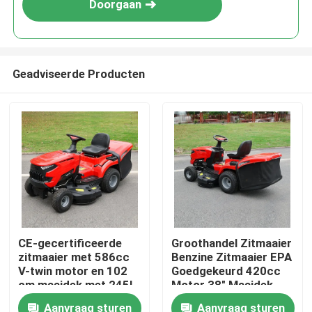
Doorgaan
Geadviseerde Producten
Thuis
CE-gecertificeerde
Groothandel Zitmaaier
zitmaaier met 586cc
Benzine Zitmaaier EPA
Producten
V-twin motor en 102
Goedgekeurd 420cc
cm maaidek met 245L
Motor 38" Maaidek
grasopvangbak
Grasmaaier Tractor
Aanvraag sturen
Aanvraag sturen
Video's