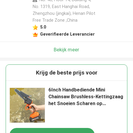
No. 1319, East Hanghai Road,
Zhengzhou (jingkai), Henan Pilot
Free Trade Zone ,China
Laat een bericht achter
5.0
We bellen je snel terug!
Geverifieerde Leverancier
Bekijk meer
Krijg de beste prijs voor
6Inch Handbediende Mini
Chainsaw Brushless-Kettingzaag
het Snoeien Scharen op
batterijen
VERZENDEN