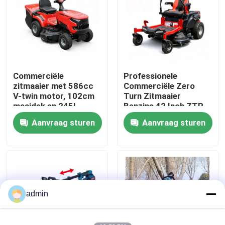
Over ons
fabrieksdisplay
Commerciële
Professionele
zitmaaier met 586cc
Commerciële Zero
Neem contact met ons op
V-twin motor, 102cm
Turn Zitmaaier
maaidek en 245L
Benzine 42 Inch ZTR
grasopvangzak
Maaier
Aanvraag sturen
Aanvraag sturen
Vraag een offerte
Benzinekettingzaag
Handbediend Mini Chainsaw
admin
elektrische kettingzaag