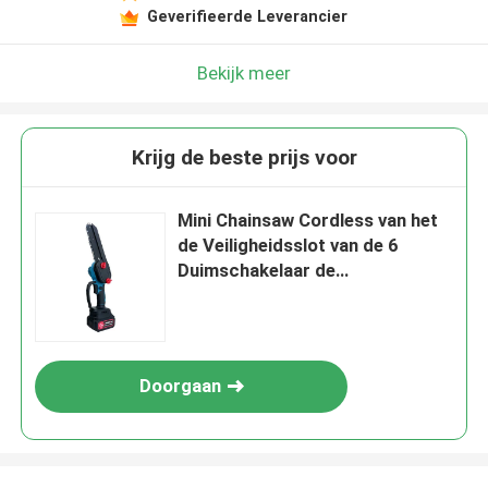
Geverifieerde Leverancier
Laat een bericht achter
We bellen je snel terug!
Bekijk meer
Krijg de beste prijs voor
Mini Chainsaw Cordless van het
de Veiligheidsslot van de 6
Duimschakelaar de
Handbediende Kleine
Kettingzaag
Doorgaan
VERZENDEN