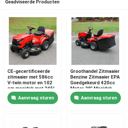
Geadviseerde Producten
CE-gecertificeerde
Groothandel Zitmaaier
zitmaaier met 586cc
Benzine Zitmaaier EPA
V-twin motor en 102
Goedgekeurd 420cc
cm maaidek met 245L
Motor 38" Maaidek
Thuis
grasopvangbak
Grasmaaier Tractor
Aanvraag sturen
Aanvraag sturen
OEM Ondersteuning
Producten
Video's