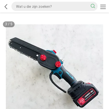
3
/
5