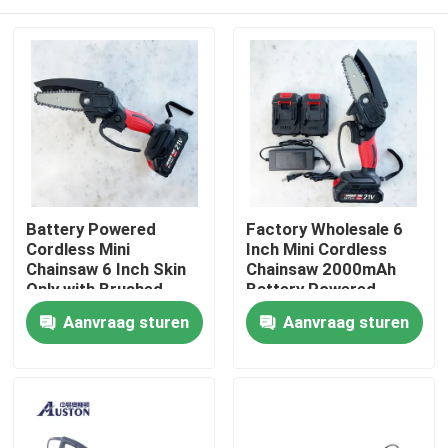
Battery Powered
Factory Wholesale 6
Cordless Mini
Inch Mini Cordless
Chainsaw 6 Inch Skin
Chainsaw 2000mAh
Only with Brushed
Battery Powered
motor
Thuis
Aanvraag sturen
Aanvraag sturen
Producten
Video's