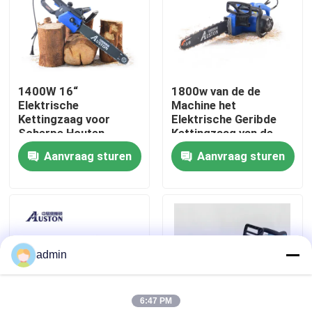
Over ons
fabrieksdisplay
1400W 16“
1800w van de de
Elektrische
Machine het
Kettingzaag voor
Elektrische Geribde
Neem contact met ons op
Scherpe Houten
Kettingzaag van de
Draagbare Koninklijke
machtskettingzaag
Aanvraag sturen
Aanvraag sturen
Tuinkettingzaag
Houten Knipsel
Vraag een offerte
Benzinekettingzaag
admin
Handbediend Mini Chainsaw
6:47 PM
elektrische kettingzaag