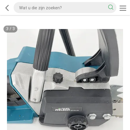
3
/
3