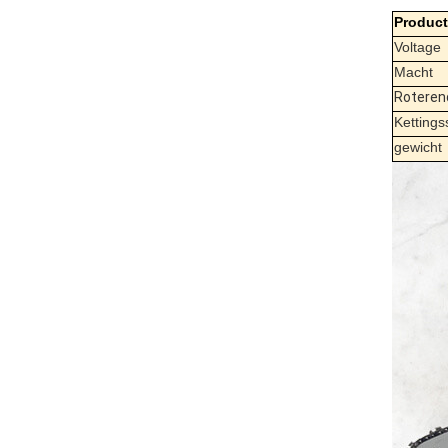
Produc
Voltage
Macht
Roteren
Kettings
gewicht