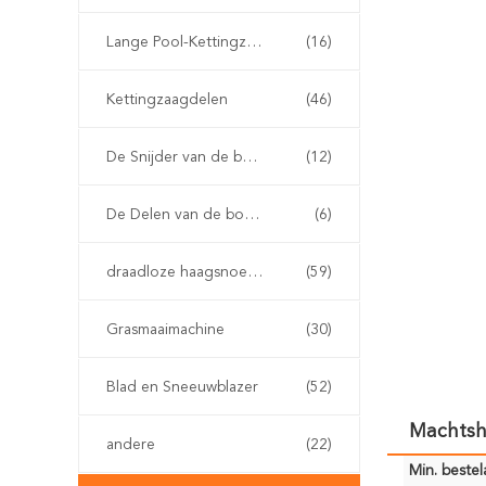
Lange Pool-Kettingzaag
(16)
Kettingzaagdelen
(46)
De Snijder van de benzineborstel
(12)
De Delen van de borstelsnijder
(6)
draadloze haagsnoeischaar
(59)
Grasmaaimachine
(30)
Blad en Sneeuwblazer
(52)
Machtshu
andere
(22)
Min. bestela