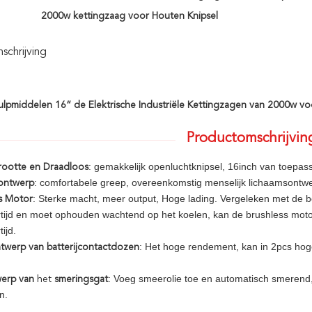
2000w kettingzaag voor Houten Knipsel
chrijving
lpmiddelen 16“ de Elektrische Industriële Kettingzagen van 2000w vo
Productomschrijvin
: gemakkelijk openluchtknipsel, 16inch van toepassi
rootte en Draadloos
: comfortabele greep, overeenkomstig menselijk lichaamsontw
ontwerp
: Sterke macht, meer output, Hoge lading. Vergeleken met de b
s Motor
ertijd en moet ophouden wachtend op het koelen, kan de brushless mot
tijd.
: Het hoge rendement, kan in 2pcs hoge 
twerp van batterijcontactdozen
: Voeg smeerolie toe en automatisch smerend, 
erp van
het
smeringsgat
n.