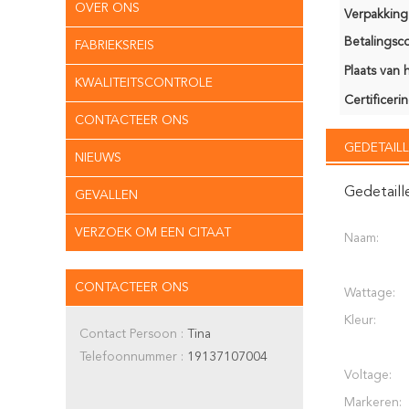
OVER ONS
Verpakking 
Betalingsco
FABRIEKSREIS
Plaats van 
KWALITEITSCONTROLE
Certificerin
CONTACTEER ONS
GEDETAILL
NIEUWS
Gedetaill
GEVALLEN
VERZOEK OM EEN CITAAT
Naam:
CONTACTEER ONS
Wattage:
Kleur:
Contact Persoon :
Tina
Telefoonnummer :
19137107004
Voltage:
Markeren: