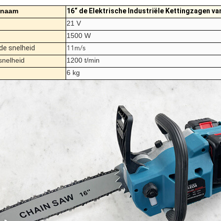
tnaam
16“ de Elektrische Industriële Kettingzagen v
21 V
1500 W
de snelheid
11m/s
snelheid
1200 t/min
6 kg