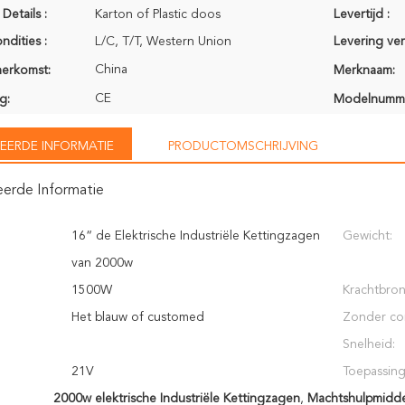
Details :
Karton of Plastic doos
Levertijd :
ndities :
L/C, T/T, Western Union
Levering ve
China
herkomst:
Merknaam:
CE
g:
Modelnumm
EERDE INFORMATIE
PRODUCTOMSCHRIJVING
eerde Informatie
16“ de Elektrische Industriële Kettingzagen
Gewicht:
van 2000w
1500W
Krachtbron
Het blauw of customed
Zonder co
Snelheid:
21V
Toepassing
2000w elektrische Industriële Kettingzagen
,
Machtshulpmidde