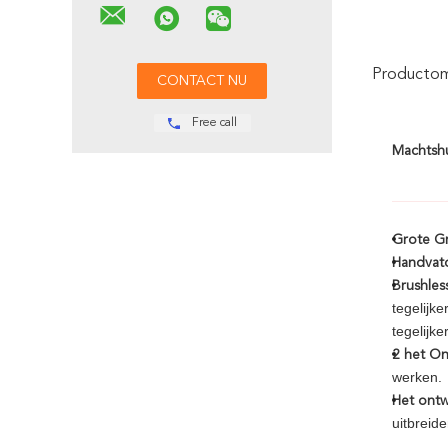
Productoms
Free call
Machtshu
Grote G
Handvat
Brushles
tegelijk
tegelijker
2 het On
werken.
Het ontw
uitbreide