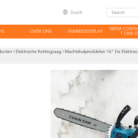
Dutch
NEEM CONTA
'S
OVER ONS
FABRIEKSDISPLAY
T ONS O
ducten
Elektrische Kettingzaag
Machtshulpmiddelen 16“ De Elektris