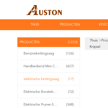
THUIS
PRODUCTEN
VIDEO
Thuis
Pro
PRODUCTEN
(1233)
Knipsel
Benzinekettingzaag
(126)
Handbediend Mini Chainsaw
(427)
elektrische kettingzaag
(17)
Elektrische Borstelsnijder
(72)
Elektrische Pruner-Scharen
(348)