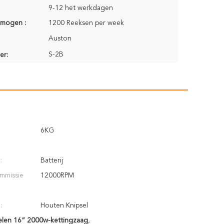
9-12 het werkdagen
rmogen :
1200 Reeksen per week
Auston
S-2B
er:
6KG
:
Batterij
mmissie
12000RPM
:
Houten Knipsel
len 16“ 2000w-kettingzaag
,