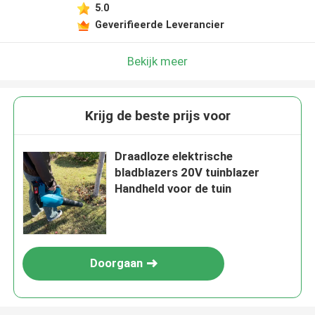
5.0
Laat een bericht achter
Geverifieerde Leverancier
We bellen je snel terug!
Bekijk meer
Krijg de beste prijs voor
Draadloze elektrische
bladblazers 20V tuinblazer
Handheld voor de tuin
Doorgaan
VERZENDEN