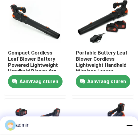
Over ons
fabrieksdisplay
Compact Cordless
Portable Battery Leaf
Neem contact met ons op
Leaf Blower Battery
Blower Cordless
Powered Lightweight
Lightweight Handheld
Handheld Blower for
Wireless Leaves
Vraag een offerte
Home Garden Use
Blower for Home Yard
Aanvraag sturen
Aanvraag sturen
Use
Benzinekettingzaag
Handbediend Mini Chainsaw
admin
elektrische kettingzaag