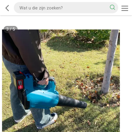
3
/
5