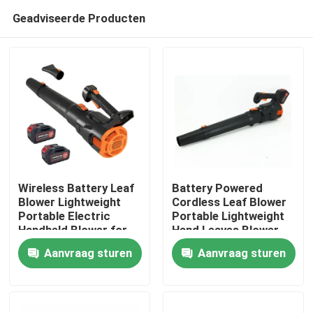
Geadviseerde Producten
Wireless Battery Leaf
Battery Powered
Blower Lightweight
Cordless Leaf Blower
Portable Electric
Portable Lightweight
Thuis
Handheld Blower for
Hand Leaves Blower
Yard and Driveway
for Easy Cleaning
Aanvraag sturen
Aanvraag sturen
Producten
Video's