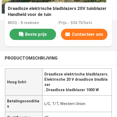
Draadloze elektrische bladblazers 20V tuinblazer
Handheld voor de tuin
MOQ：8 reeksen
Prijs：$54.75/Sets
Beste prijs
Contacteer ons
PRODUCTOMSCHRIJVING
Draadloze elektrische bladblazers
,
Elektrische 20 V draadloze bladbla
Hoog licht:
zer
,
Draadloze bladblazer 1000 W
Betalingsconditie
L/C, T/T, Western Union
s