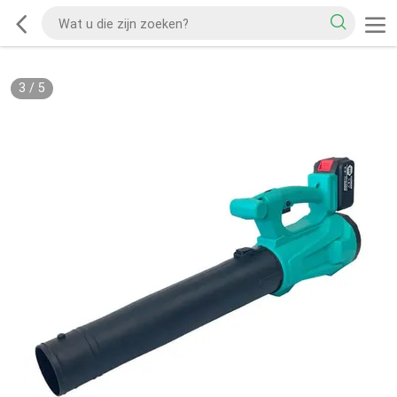
3
/
5