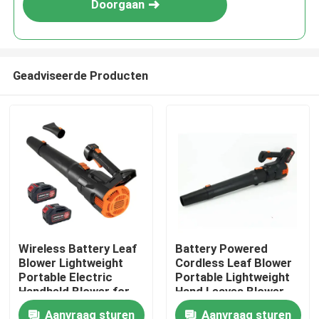
Doorgaan
Geadviseerde Producten
Thuis
Wireless Battery Leaf
Battery Powered
Blower Lightweight
Cordless Leaf Blower
Producten
Portable Electric
Portable Lightweight
Handheld Blower for
Hand Leaves Blower
Yard and Driveway
for Easy Cleaning
Aanvraag sturen
Aanvraag sturen
Video's