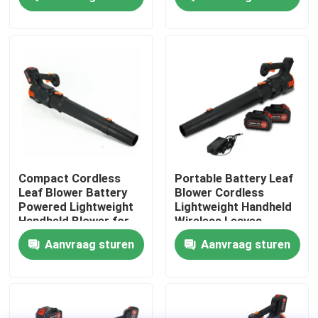
Over ons
fabrieksdisplay
Neem contact met ons op
Vraag een offerte
Compact Cordless
Portable Battery Leaf
Leaf Blower Battery
Blower Cordless
Powered Lightweight
Lightweight Handheld
Benzinekettingzaag
Handheld Blower for
Wireless Leaves
Home Garden Use
Blower for Home Yard
Aanvraag sturen
Aanvraag sturen
Use
Handbediend Mini Chainsaw
elektrische kettingzaag