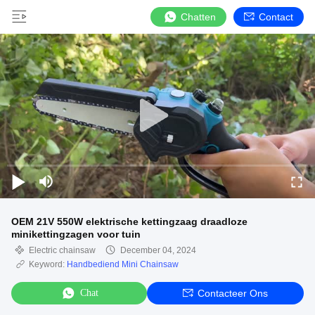
Chatten
Contact
OEM 21V 550W elektrische kettingzaag draadloze
minikettingzagen voor tuin
Electric chainsaw
December 04, 2024
Keyword:
Handbediend Mini Chainsaw
Chat
Contacteer Ons