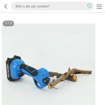
3
/
3