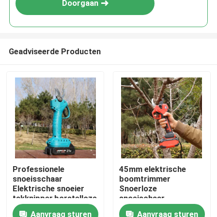
Doorgaan
Geadviseerde Producten
Thuis
Professionele
45mm elektrische
snoeisschaar
boomtrimmer
Producten
Elektrische snoeier
Snoerloze
takknipper,borstelloze
snoeischaar
25V draadloze
Borstelloze motor
Aanvraag sturen
Aanvraag sturen
Video's