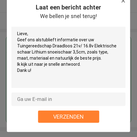
Geverifieerde Leverancier
Laat een bericht achter
We bellen je snel terug!
Bekijk meer
Krijg de beste prijs voor
Tuingereedschap Draadloos
21v/ 16.8v Elektrische schaar
Lithium snoeischaar 3,5cm
Doorgaan
VERZENDEN