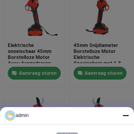
Over ons
fabrieksdisplay
Elektrische
45mm Snijdiameter
snoeischaar 45mm
Borstelloze Motor
Neem contact met ons op
Borstelloze Motor
Elektrische
Accu Aangedreven
Snoeischaar met 1,3
Lichtgewicht Design
kg Lichtgewicht
Aanvraag sturen
Aanvraag sturen
Vraag een offerte
Ontwerp
Benzinekettingzaag
Handbediend Mini Chainsaw
admin
elektrische kettingzaag