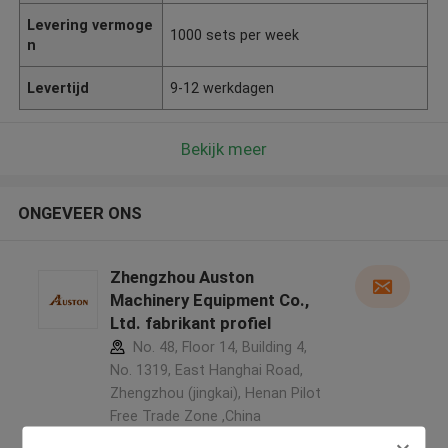
Levering vermoge
1000 sets per week
n
Levertijd
9-12 werkdagen
Bekijk meer
ONGEVEER ONS
Zhengzhou Auston
Machinery Equipment Co.,
Ltd. fabrikant profiel
No. 48, Floor 14, Building 4,
No. 1319, East Hanghai Road,
Zhengzhou (jingkai), Henan Pilot
Free Trade Zone ,China
5.0