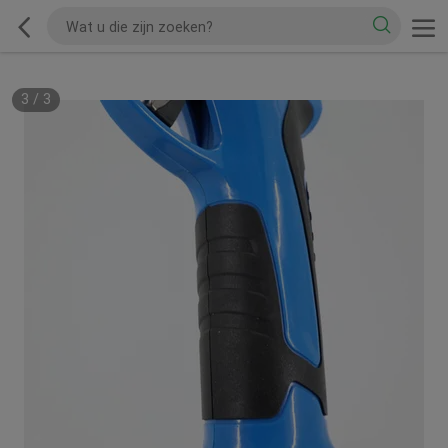
3
/
3