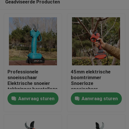
Geadviseerde Producten
Professionele
45mm elektrische
snoeisschaar
boomtrimmer
Elektrische snoeier
Snoerloze
takknipper,borstelloze
snoeischaar
Thuis
25V draadloze
Borstelloze motor
Aanvraag sturen
Aanvraag sturen
snoeisschaar
voor gebruik in de tuin
Producten
Video's