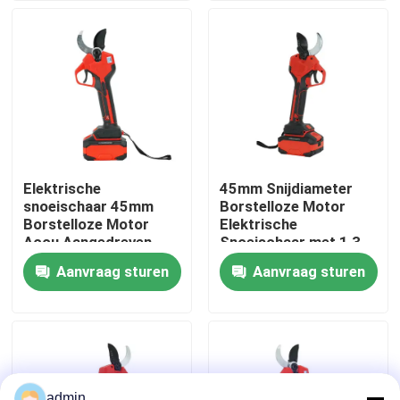
Over ons
fabrieksdisplay
Neem contact met ons op
Elektrische
45mm Snijdiameter
snoeischaar 45mm
Borstelloze Motor
Vraag een offerte
Borstelloze Motor
Elektrische
Accu Aangedreven
Snoeischaar met 1,3
Lichtgewicht Design
kg Lichtgewicht
Aanvraag sturen
Aanvraag sturen
Benzinekettingzaag
Ontwerp
Handbediend Mini Chainsaw
elektrische kettingzaag
admin