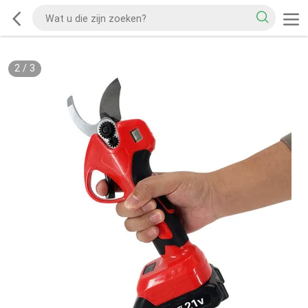
3
/
3