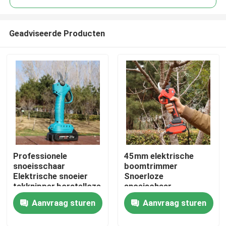
Geadviseerde Producten
Professionele
45mm elektrische
Thuis
snoeisschaar
boomtrimmer
Elektrische snoeier
Snoerloze
takknipper,borstelloze
snoeischaar
Producten
25V draadloze
Borstelloze motor
Aanvraag sturen
Aanvraag sturen
snoeisschaar
voor gebruik in de tuin
Video's