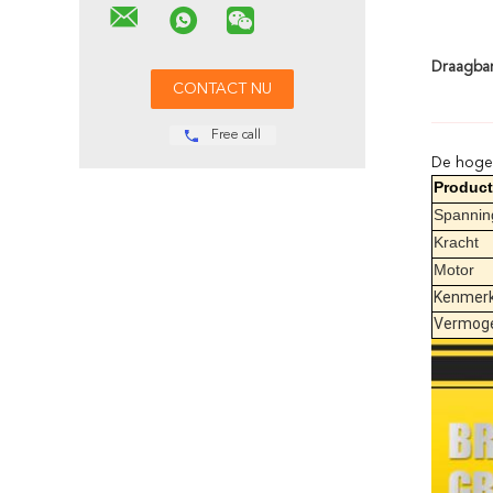
Draagbar
Free call
De hoge 
Produc
Spannin
Kracht
Motor
Kenmer
Vermog