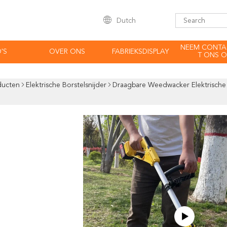
Dutch
NEEM CONTA
'S
OVER ONS
FABRIEKSDISPLAY
T ONS O
ducten
Elektrische Borstelsnijder
Draagbare Weedwacker Elektrische B