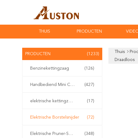
THUIS
PRODUCTEN
VIDEO
Thuis
Pro
PRODUCTEN
(1233)
Draadloos
Benzinekettingzaag
(126)
Handbediend Mini Chainsaw
(427)
elektrische kettingzaag
(17)
Elektrische Borstelsnijder
(72)
Elektrische Pruner-Scharen
(348)