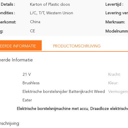
Details :
Karton of Plastic doos
Levertijd :
ndities :
L/C, T/T, Western Union
Levering ve
China
herkomst:
Merknaam:
CE
g:
Modelnumm
EERDE INFORMATIE
PRODUCTOMSCHRIJVING
eerde Informatie
21 V
Kracht:
Brushless
Kleur:
Elektrische borstelsnijder Batterijkracht Weed
Vermogens
Eater
Elektrische borstelsnijmachine met accu
,
Draadloze elektrisch
chrijving