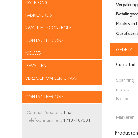
OVER ONS
Verpakking 
Betalingsco
FABRIEKSREIS
Plaats van 
KWALITEITSCONTROLE
Certificerin
CONTACTEER ONS
GEDETAILL
NIEUWS
Gedetaill
GEVALLEN
VERZOEK OM EEN CITAAT
Spanning:
motor:
CONTACTEER ONS
Naam:
Contact Persoon :
Tina
Markeren:
Telefoonnummer :
19137107004
Productoms