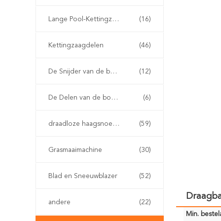
Lange Pool-Kettingzaag
(16)
Kettingzaagdelen
(46)
De Snijder van de benzineborstel
(12)
De Delen van de borstelsnijder
(6)
draadloze haagsnoeischaar
(59)
Grasmaaimachine
(30)
Blad en Sneeuwblazer
(52)
Draagbar
andere
(22)
Min. bestela