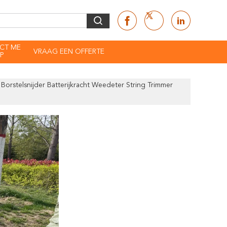
CT ME
VRAAG EEN OFFERTE
P
orstelsnijder Batterijkracht Weedeter String Trimmer