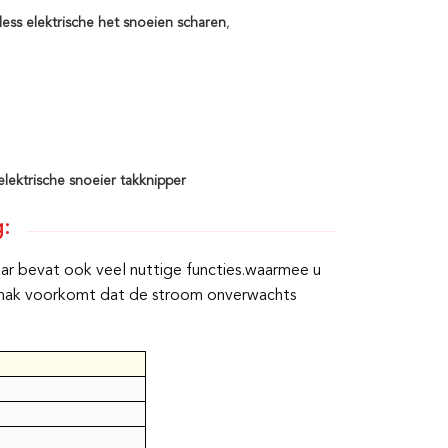
less elektrische het snoeien scharen
,
elektrische snoeier takknipper
g:
aar bevat ook veel nuttige functies.waarmee u
ngemak voorkomt dat de stroom onverwachts