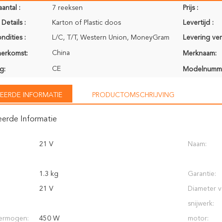
antal :
7 reeksen
Prijs :
Details :
Karton of Plastic doos
Levertijd :
ndities :
L/C, T/T, Western Union, MoneyGram
Levering ve
China
herkomst:
Merknaam:
CE
g:
Modelnumm
EERDE INFORMATIE
PRODUCTOMSCHRIJVING
eerde Informatie
21 V
Naam:
1.3 kg
Garantie:
21 V
Diameter v
snijwerk:
vermogen:
450 W
motor: