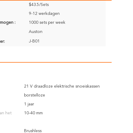
$43.5/Sets
9-12 werkdagen
rmogen :
1000 sets per week
Auston
J-B01
er:
21 V draadloze elektrische snoeiskassen
borstelloze
1 jaar
an het
10-40 mm
Brushless