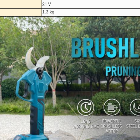
21 V
1.3 kg