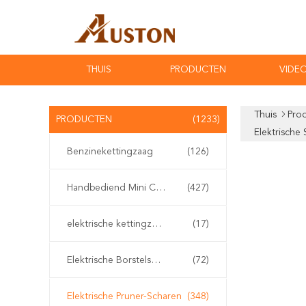
THUIS
PRODUCTEN
VIDEO
Thuis
Pro
PRODUCTEN
(1233)
Elektrische
Benzinekettingzaag
(126)
Handbediend Mini Chainsaw
(427)
elektrische kettingzaag
(17)
Elektrische Borstelsnijder
(72)
Elektrische Pruner-Scharen
(348)