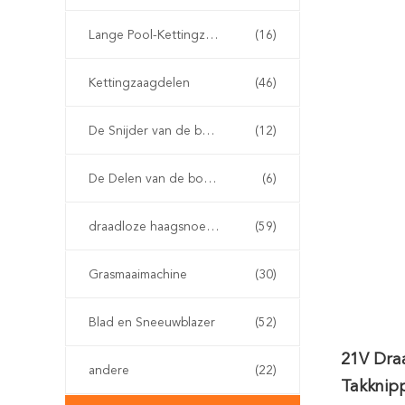
Lange Pool-Kettingzaag
(16)
Kettingzaagdelen
(46)
De Snijder van de benzineborstel
(12)
De Delen van de borstelsnijder
(6)
draadloze haagsnoeischaar
(59)
Grasmaaimachine
(30)
Blad en Sneeuwblazer
(52)
21V Draa
andere
(22)
Takknip