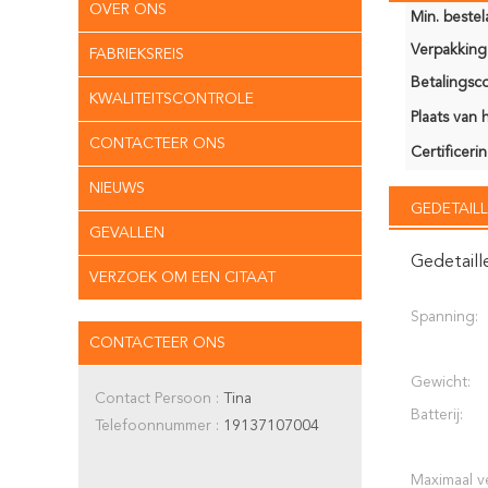
OVER ONS
Min. bestela
Verpakking 
FABRIEKSREIS
Betalingsco
KWALITEITSCONTROLE
Plaats van 
CONTACTEER ONS
Certificerin
NIEUWS
GEDETAILL
GEVALLEN
Gedetaill
VERZOEK OM EEN CITAAT
Spanning:
CONTACTEER ONS
Gewicht:
Contact Persoon :
Tina
Batterij:
Telefoonnummer :
19137107004
Maximaal 