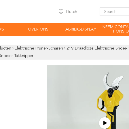
Dutch
NEEM CONTA
'S
OVER ONS
FABRIEKSDISPLAY
T ONS O
ducten
Elektrische Pruner-Scharen
21V Draadloze Elektrische Snoei- 
 Snoeier Takknipper