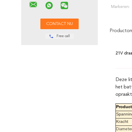
Markeren:
Productoms
Free call
21V draa
Deze li
het bat
opraakt
Produc
Spannin
Kracht
Diameter