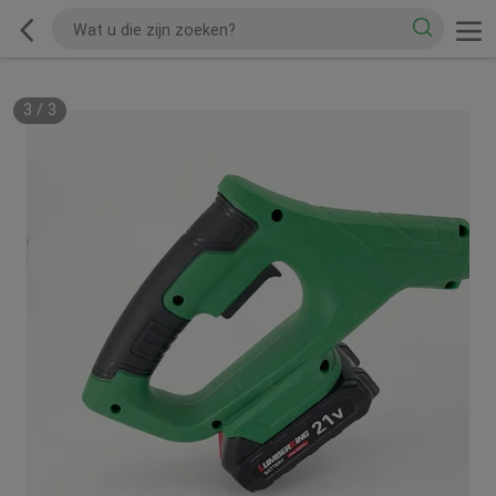
3
/
3