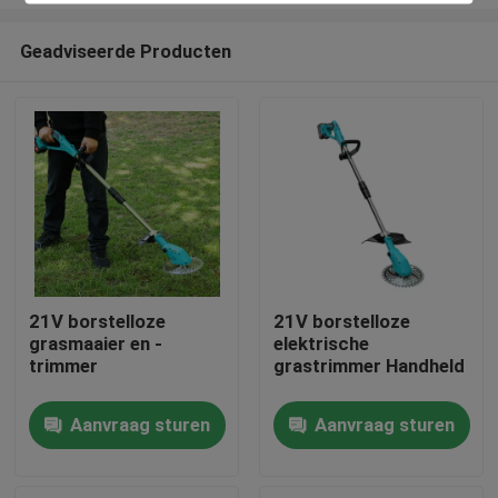
Geadviseerde Producten
21V borstelloze
21V borstelloze
grasmaaier en -
elektrische
Thuis
trimmer
grastrimmer Handheld
Producten
Aanvraag sturen
Aanvraag sturen
Video's