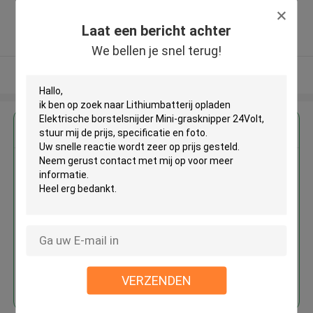
Free Trade Zone ,China
5.0
Laat een bericht achter
Geverifieerde Leverancier
We bellen je snel terug!
Bekijk meer
Krijg de beste prijs voor
Lithiumbatterij opladen
Elektrische borstelsnijder Mini-
grasknipper 24Volt
Doorgaan
VERZENDEN