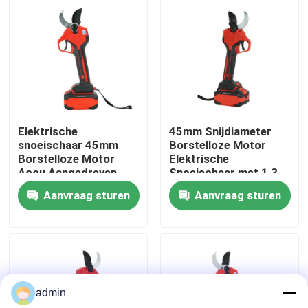
Over ons
fabrieksdisplay
Neem contact met ons op
Elektrische
45mm Snijdiameter
snoeischaar 45mm
Borstelloze Motor
Borstelloze Motor
Elektrische
Vraag een offerte
Accu Aangedreven
Snoeischaar met 1,3
Lichtgewicht Design
kg Lichtgewicht
Aanvraag sturen
Aanvraag sturen
Ontwerp
Benzinekettingzaag
Handbediend Mini Chainsaw
admin
elektrische kettingzaag