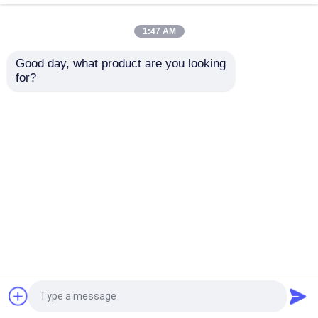
1:47 AM
Elektrische Borstelsnijder
Good day, what product are you looking 
45mm Snoerloze
45mm Snoerloze
for?
Elektrische
Elektrische
Elektrische Pruner-Scharen
Snoeischaar met
Snoeischaar met
Borstelloze Motor en
Borstelloze Motor en
21V Batterij voor
1,3 kg Lichtgewicht
Lange Pool-Kettingzaag
Aanvraag sturen
Aanvraag sturen
Lange Werktijd
Ontwerp voor Lange
Gebruiksduur
Kettingzaagdelen
Thuis
Ongeveer ons
Contacteer ons
Desktop Site
Sitemap
Privacybeleid
De Snijder van de benzineborstel
De Delen van de borstelsnijder
Kwaliteit
Benzinekettingzaag
China
Fabriek.Copyright © 2026 Zhengzhou Auston
Machinery Equipment Co., Ltd.. All Rights
draadloze haagsnoeischaar
Reserved.