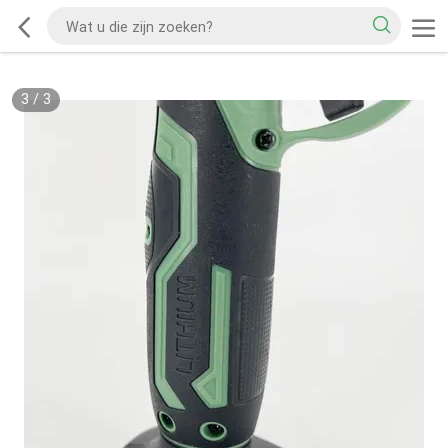
3
/
3