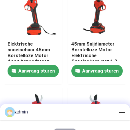
Over ons
fabrieksdisplay
Elektrische
45mm Snijdiameter
snoeischaar 45mm
Borstelloze Motor
Neem contact met ons op
Borstelloze Motor
Elektrische
Accu Aangedreven
Snoeischaar met 1,3
Lichtgewicht Design
kg Lichtgewicht
Aanvraag sturen
Aanvraag sturen
Vraag een offerte
Ontwerp
Benzinekettingzaag
Handbediend Mini Chainsaw
admin
elektrische kettingzaag