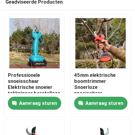
Geadviseerde Producten
Professionele
45mm elektrische
snoeisschaar
boomtrimmer
Elektrische snoeier
Snoerloze
takknipper,borstelloze
snoeischaar
Thuis
25V draadloze
Borstelloze motor
Aanvraag sturen
Aanvraag sturen
snoeisschaar
voor gebruik in de tuin
Producten
Video's