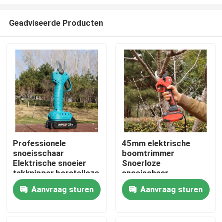
Geadviseerde Producten
Professionele
45mm elektrische
snoeisschaar
boomtrimmer
Thuis
Elektrische snoeier
Snoerloze
takknipper,borstelloze
snoeischaar
25V draadloze
Borstelloze motor
Producten
Aanvraag sturen
Aanvraag sturen
snoeisschaar
voor gebruik in de tuin
Video's