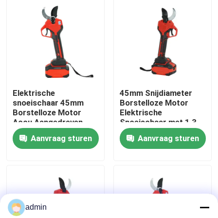
Over ons
fabrieksdisplay
Neem contact met ons op
Elektrische
45mm Snijdiameter
snoeischaar 45mm
Borstelloze Motor
Borstelloze Motor
Elektrische
Vraag een offerte
Accu Aangedreven
Snoeischaar met 1,3
Lichtgewicht Design
kg Lichtgewicht
Aanvraag sturen
Aanvraag sturen
Ontwerp
Benzinekettingzaag
Handbediend Mini Chainsaw
admin
elektrische kettingzaag