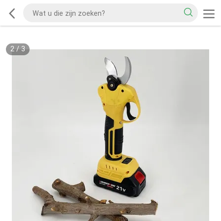
3
/
3