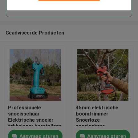
Doorgaan
Geadviseerde Producten
Thuis
Professionele
45mm elektrische
snoeisschaar
boomtrimmer
Producten
Elektrische snoeier
Snoerloze
takknipper,borstelloze
snoeischaar
25V draadloze
Borstelloze motor
Aanvraag sturen
Aanvraag sturen
Video's