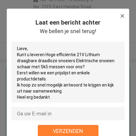
No. 1319, East Hanghai Road,
Zhengzhou (jingkai), Henan Pilot
Free Trade Zone ,China
Laat een bericht achter
5.0
We bellen je snel terug!
Geverifieerde Leverancier
Bekijk meer
Krijg de beste prijs voor
Hoge efficiëntie 21V Lithium
draagbare draadloze snoeiers
Elektrische snoeien schaar met
Sk5 messen
VERZENDEN