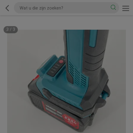
3
/
3