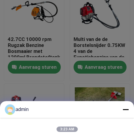
Over ons
fabrieksdisplay
42.7CC 10000 rpm
Multi van de de
Rugzak Benzine
Borstelsnijder 0.75KW
Bosmaaier met
4 van de
Neem contact met ons op
1200ml Brandstoftank
Functiebenzine van de
voor Efficiënt
de Slagrugzak het
Aanvraag sturen
Aanvraag sturen
Grasmaaien
Grassnijder
Vraag een offerte
Benzinekettingzaag
admin
Handbediend Mini Chainsaw
3:23 AM
elektrische kettingzaag