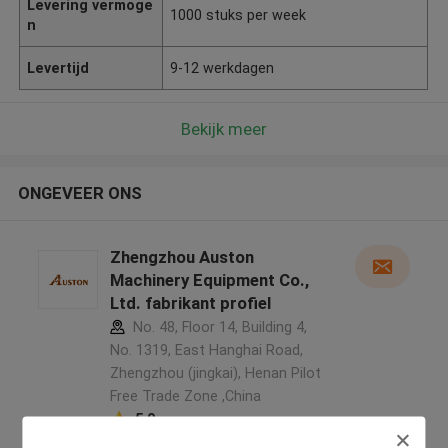
Levering vermoge
1000 stuks per week
n
Levertijd
9-12 werkdagen
Bekijk meer
ONGEVEER ONS
Zhengzhou Auston
Machinery Equipment Co.,
Ltd. fabrikant profiel
No. 48, Floor 14, Building 4,
No. 1319, East Hanghai Road,
Zhengzhou (jingkai), Henan Pilot
Free Trade Zone ,China
5.0
Geverifieerde Leverancier