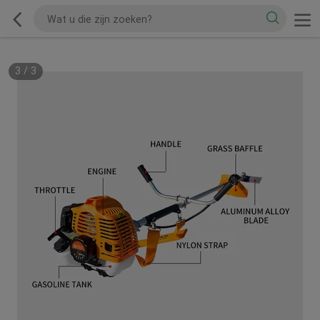
3
/
3