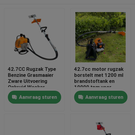
42.7CC Rugzak Type
42.7cc motor rugzak
Benzine Grasmaaier
borstelt met 1200 ml
Zware Uitvoering
brandstoftank en
Onkruid Wacker
10000 tpm voor
professioneel gras
Thuis
Aanvraag sturen
Aanvraag sturen
snijden
Producten
Video's