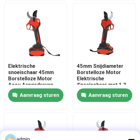
Over ons
fabrieksdisplay
Neem contact met ons op
Elektrische
45mm Snijdiameter
snoeischaar 45mm
Borstelloze Motor
Vraag een offerte
Borstelloze Motor
Elektrische
Accu Aangedreven
Snoeischaar met 1,3
Lichtgewicht Design
kg Lichtgewicht
Aanvraag sturen
Aanvraag sturen
Benzinekettingzaag
Ontwerp
Handbediend Mini Chainsaw
elektrische kettingzaag
admin