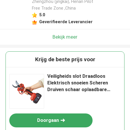
Zhengzhou (jingkai), Henan Pilot
Free Trade Zone ,China
Laat een bericht achter
5.0
Geverifieerde Leverancier
We bellen je snel terug!
Bekijk meer
Krijg de beste prijs voor
Veiligheids slot Draadloos
Elektrisch snoeien Scheren
Druiven schaar oplaadbare
snoeier 21v
VERZENDEN
Doorgaan