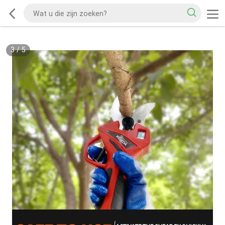
3
/
5