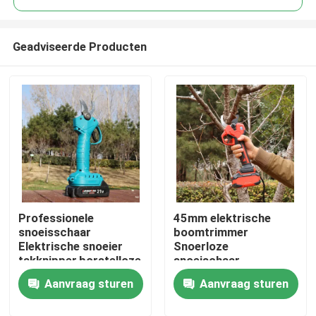
Geadviseerde Producten
Professionele
45mm elektrische
Thuis
snoeisschaar
boomtrimmer
Elektrische snoeier
Snoerloze
takknipper,borstelloze
snoeischaar
Producten
25V draadloze
Borstelloze motor
Aanvraag sturen
Aanvraag sturen
snoeisschaar
voor gebruik in de tuin
Video's