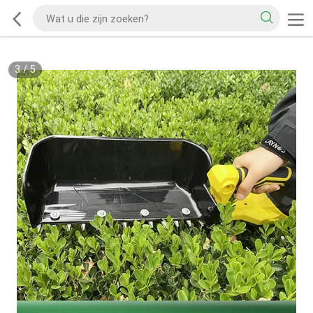
3
/
5