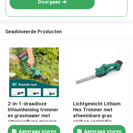
Doorgaan
Geadviseerde Producten
Thuis
2-in-1-draadloze
Lichtgewicht Lithium
lithiumheining trimmer
Hex Trimmer met
Producten
en grasmaaier met
afneembare gras
uitwisselbare messen
snijkop veelzijdig
Aanvraag sturen
Aanvraag sturen
Video's