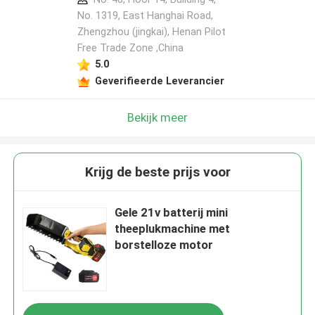
No. 1319, East Hanghai Road,
Zhengzhou (jingkai), Henan Pilot
Free Trade Zone ,China
Laat een bericht achter
5.0
We bellen je snel terug!
Geverifieerde Leverancier
Bekijk meer
Krijg de beste prijs voor
Gele 21v batterij mini
theeplukmachine met
borstelloze motor
VERZENDEN