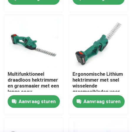
Over ons
fabrieksdisplay
Neem contact met ons op
Vraag een offerte
Multifunktioneel
Ergonomische Lithium
draadloos hektrimmer
hektrimmer met snel
en grasmaaier met een
wisselende
Benzinekettingzaag
lange accu
grasmaaibladen voor
makkelijk tuinieren
Aanvraag sturen
Aanvraag sturen
Handbediend Mini Chainsaw
elektrische kettingzaag