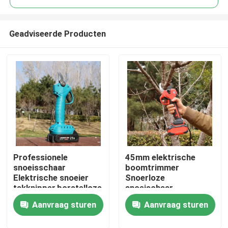
Geadviseerde Producten
Professionele
45mm elektrische
Thuis
snoeisschaar
boomtrimmer
Elektrische snoeier
Snoerloze
takknipper,borstelloze
snoeischaar
Producten
25V draadloze
Borstelloze motor
Aanvraag sturen
Aanvraag sturen
snoeisschaar
voor gebruik in de tuin
Video's