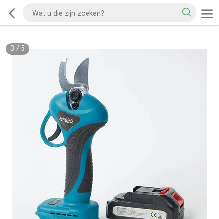
3
/
5