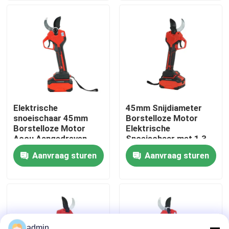
Over ons
fabrieksdisplay
Neem contact met ons op
Elektrische
45mm Snijdiameter
snoeischaar 45mm
Borstelloze Motor
Vraag een offerte
Borstelloze Motor
Elektrische
Accu Aangedreven
Snoeischaar met 1,3
Lichtgewicht Design
kg Lichtgewicht
Aanvraag sturen
Aanvraag sturen
Benzinekettingzaag
Ontwerp
Handbediend Mini Chainsaw
elektrische kettingzaag
admin